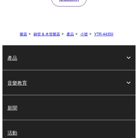
樂器
銅管 & 木管樂器
產品
小號
YTR-4435ll
產品
音樂教育
新聞
活動