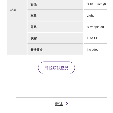
管徑
S 10.38mm (0.409"
規格
重量
Light
外觀
Silver-plated
吹嘴
TR-11A5
樂器硬盒
Included
尋找類似產品
概述