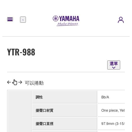
選
單
YTR-988
選單
可以捲動
調性
Bb/A
揚聲口材質
One piece, Yellow 
揚聲口直徑
97.9mm (3-15/16")