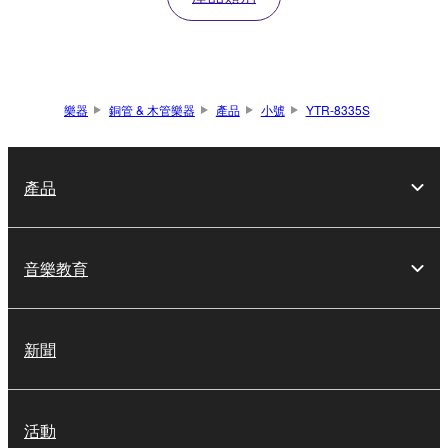
樂器
銅管 & 木管樂器
產品
小號
YTR-8335S
產品
音樂教育
新聞
活動