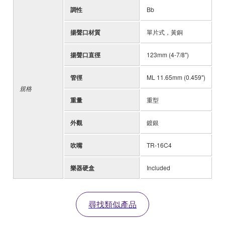
調性
Bb
揚聲口材質
單片式，黃銅
揚聲口直徑
123mm (4-7/8")
管徑
ML 11.65mm (0.459")
規格
重量
重型
外觀
鍍銀
吹嘴
TR-16C4
樂器硬盒
Included
尋找類似產品