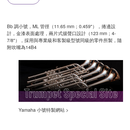
Bb 調小號，ML 管徑（11.65 mm；0.459"），捲邊設
計，金漆表面處理，兩片式揚聲口設計（123 mm；4-
7/8"），採用與專業級和客製級型號同級的零件所製，隨
附吹嘴為14B4
Yamaha 小號特製網站 >