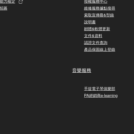
能力檢定
授權服務中心
招募
維修服務據點搜尋
索取宣傳冊&型錄
說明書
韌體&軟體更新
文件&資料
認證文件查詢
產品保固線上登錄
音樂服務
手提電子琴俱樂部
PA經銷商e-learning