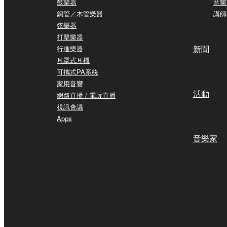
鼓樂器
音樂
銅管／木管樂器
講師
弦樂器
打擊樂器
新聞
行進樂器
耳罩式耳機
可攜式PA系統
家用音響
活動
網路直播 / 電玩直播
視訊會議
Apps
音樂家