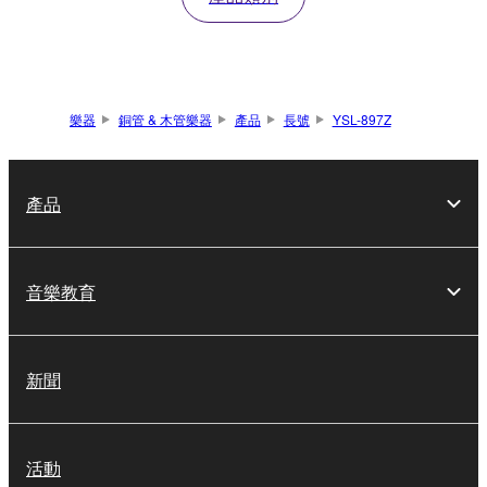
樂器
銅管 & 木管樂器
產品
長號
YSL-897Z
產品
音樂教育
新聞
活動