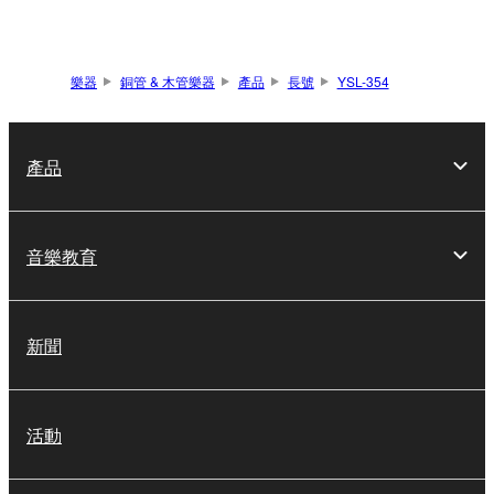
樂器
銅管 & 木管樂器
產品
長號
YSL-354
產品
音樂教育
新聞
活動