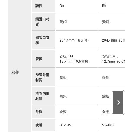
調性
Bb
Bb
揚聲口材
黃銅
黃銅
質
揚聲口直
204.4mm（8英吋）
204.4mm（8英吋
徑
管徑：M，
管徑：M，
管徑
12.7mm（0.5英吋）
12.7mm（0.5英吋
規格
滑管外部
鎳銀
鎳銀
材質
滑管內部
鎳銀
鎳銀
材質
外觀
金漆
金漆
吹嘴
SL-48S
SL-48S