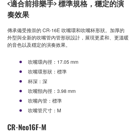
<適合前排樂手> 標準規格，穩定的演
奏效果
傳承備受推崇的 CR-16E 吹嘴環和吹嘴杯形狀。加厚的
外型與全新的吹嘴管內管形狀設計，展現更柔和、更溫暖
的音色以及穩定的演奏效果。
吹嘴環內徑：17.05 mm
吹嘴環形狀：標準
杯深：深
吹嘴頸內徑：3.98 mm
吹嘴內管：標準
吹嘴管尺寸：M
CR-Neo16F-M