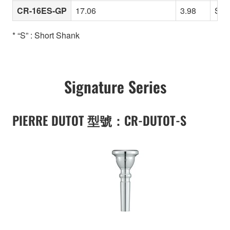
CR-16ES-GP
17.06
3.98
Slig
* “S” : Short Shank
Signature Series
PIERRE DUTOT 型號：CR-DUTOT-S