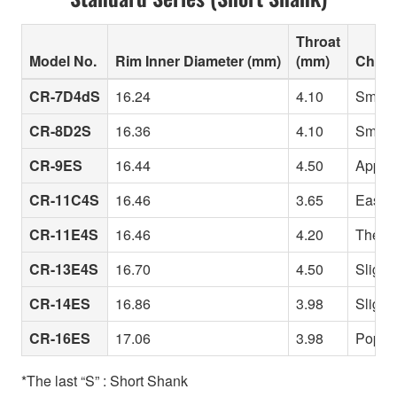
Throat
Model No.
Rim Inner Diameter (mm)
(mm)
Charac
CR-7D4dS
16.24
4.10
Small 
CR-8D2S
16.36
4.10
Small i
CR-9ES
16.44
4.50
Appeal
CR-11C4S
16.46
3.65
Easy h
CR-11E4S
16.46
4.20
The st
CR-13E4S
16.70
4.50
Slightl
CR-14ES
16.86
3.98
Slight
CR-16ES
17.06
3.98
Popula
*The last “S” : Short Shank