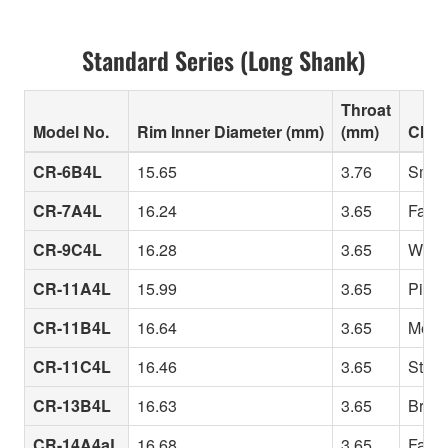
Standard Series (Long Shank)
Throat
Model No.
Rim Inner Diameter (mm)
(mm)
Chara
CR-6B4L
15.65
3.76
Small
CR-7A4L
16.24
3.65
Fairly
CR-9C4L
16.28
3.65
Well-d
CR-11A4L
15.99
3.65
Picco
CR-11B4L
16.64
3.65
Mediu
CR-11C4L
16.46
3.65
Stand
CR-13B4L
16.63
3.65
Brigh
CR-14A4aL
16.68
3.65
Fast-