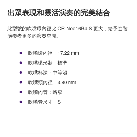
出眾表現和靈活演奏的完美結合
此型號的吹嘴環內徑比 CR-Neo16B4-S 更大，給予進階
演奏者更多的演奏空間。
吹嘴環內徑：17.22 mm
吹嘴環形狀：標準
吹嘴杯深：中等淺
吹嘴頸內徑：3.80 mm
吹嘴內管：略窄
吹嘴管尺寸：S