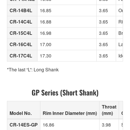
CR-14B4L
16.85
3.65
Outst
CR-14C4L
16.88
3.65
Rim d
CR-15C4L
16.98
3.65
Brigh
CR-16C4L
17.00
3.65
Large
CR-17C4L
17.30
3.65
Ideal
*The last “L”: Long Shank
GP Series (Short Shank)
Throat
Model No.
Rim Inner Diameter (mm)
(mm)
Cha
CR-14ES-GP
16.86
3.98
Slig