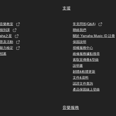
支援
音樂教室
常見問答(Q&A)
個別課
聯絡我們
aha之星
關於 Yamaha Music ID 註冊
普及活動
保固說明
能力檢定
授權服務中心
招募
維修服務據點搜尋
索取宣傳冊&型錄
說明書
韌體&軟體更新
文件&資料
認證文件查詢
產品保固線上登錄
音樂服務