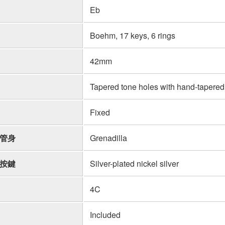
Eb
Boehm, 17 keys, 6 rings
42mm
Tapered tone holes with hand-tapered
Fixed
管身
Grenadilla
按鍵
Silver-plated nickel silver
4C
Included