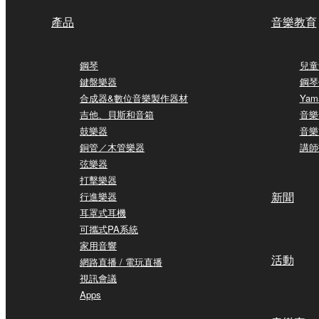
產品
音樂教育
鋼琴
兒童
鍵盤樂器
鋼琴
合成器&數位音樂製作器材
Yam
吉他、貝斯和音箱
音樂
鼓樂器
音樂
銅管／木管樂器
講師
弦樂器
打擊樂器
新聞
行進樂器
耳罩式耳機
可攜式PA系統
家用音響
活動
網路直播 / 電玩直播
視訊會議
Apps