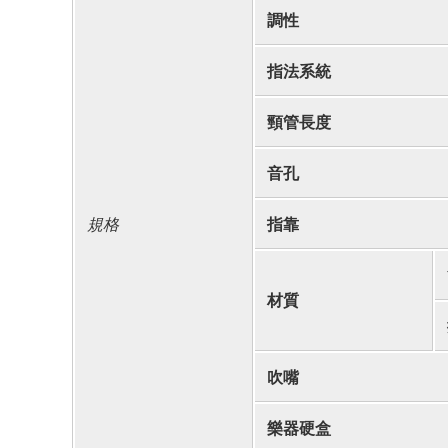
調性
指法系統
頸管長度
音孔
規格
指靠
材質
吹嘴
樂器硬盒