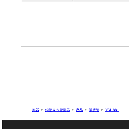
樂器
銅管 & 木管樂器
產品
單簧管
YCL-881