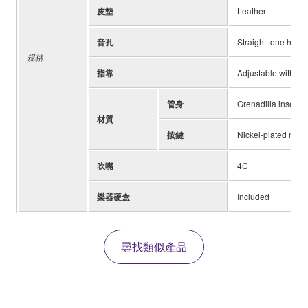
皮墊
Leather
音孔
Straight tone hole
規格
指靠
Adjustable with str
管身
Grenadilla insert i
材質
按鍵
Nickel-plated nickel
吹嘴
4C
樂器硬盒
Included
尋找類似產品