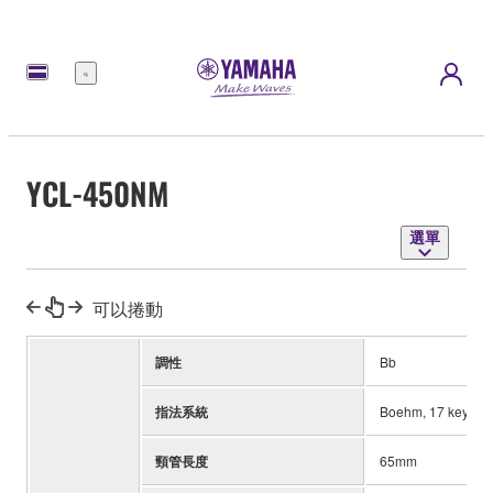
選
單
YCL-450NM
選單
可以捲動
調性
Bb
指法系統
Boehm, 17 keys, 6 
頸管長度
65mm