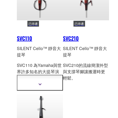
已停產
已停產
SVC110
SVC210
SILENT Cello™ 靜音大
SILENT Cello™ 靜音大
提琴
提琴
SVC110 為Yamaha與世
SVC210的流線簡潔外型
界許多知名的大提琴演
與支撐琴腳讓搬運時更
奏家共
同研發製造而
輕鬆。
成。溫暖細膩的音色與
顯
絕佳的演奏性一定讓您
示
更
驚豔。
多
資
訊