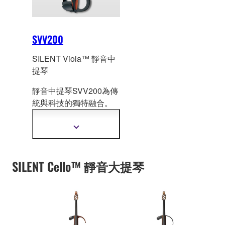
SVV200
SILENT Viola™ 靜音中
提琴
靜音中提琴SVV200為傳
統與科技的獨特融合。
擁
有電子樂器的優勢
外，還有傳統小提琴的
顯
聲音與演奏性。
示
更
多
SILENT Cello™ 靜音大提琴
資
訊