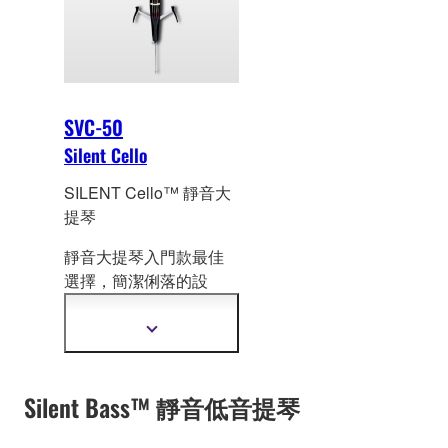
SVC-50
Silent Cello
SILENT Cello™ 靜音大
提琴
靜音大提琴入門款最佳
選擇，簡潔俐落
的設
計，同時兼顧美妙音色
與演奏可塑性。
顯
示
更
多
Silent Bass™ 靜音低音提琴
資
訊