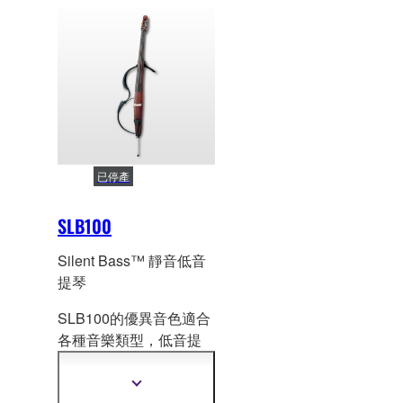
更
提琴的琴腔共鳴音色，
的最佳選擇。
訊
多
來進行模擬錄音室品質
資
的音色，進而達到更自
訊
然的音色與共
鳴，同時
也繼續保持靜音和方便
攜帶的半實心琴體設計
的產品特色。此系列現
有兩種型號可供選擇，
已停產
除了標準型 SLB300外，
還有更進階的
SLB100
SLB300PRO，其擁有頂
級的音色與演奏性與精
Silent Bass™ 靜音低音
緻卓越的外觀設計。
提琴
SLB100的優異音色適合
各種音樂類型，低音提
琴家必
定會喜歡它的靜
音練習功能，透過耳
顯
示