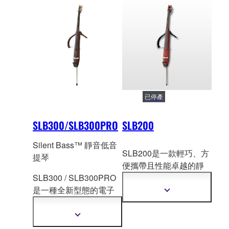
已停產
SLB300/SLB300PRO
SLB200
Silent Bass™ 靜音低音
SLB200是一款輕巧、方
提琴
便攜帶且性能卓越的靜
SLB300 / SLB300PRO
音低音大提琴，帶有中
是一種全新型態的電子
空琴體和內置
拾音系統
顯
低音提琴，透過 SRT 拾
可提供傑出的音色和扎
示
更
音系統，藉由高品質的
實的自然撥奏聲音，為
顯
多
麥克風來紀錄傳統低音
演奏爵士樂與流行音樂
示
資