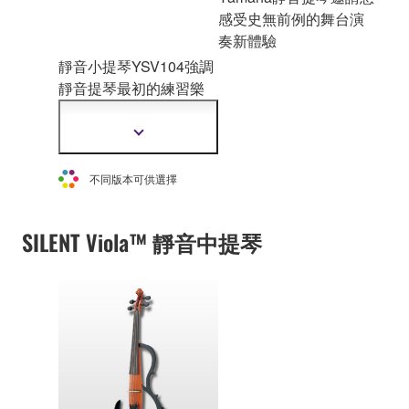
感受史無前例的舞台演
奏新體驗
靜音小提琴YSV104強調
靜音提琴最初的練習樂
器概
念，為小提琴演奏
者提供了一個理想的功
顯
能與演奏性。
示
更
不同版本可供選擇
多
資
訊
SILENT Viola™ 靜音中提琴