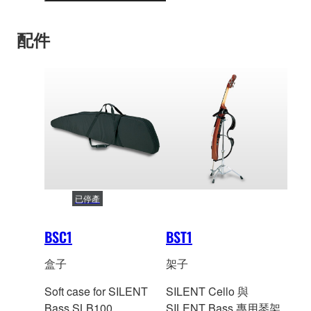
機，享受濃烈的音色。
更
多
配件
資
訊
已停產
BSC1
BST1
盒子
架子
Soft case for SILENT
SILENT Cello 與
Bass SLB100.
SILENT Bass 專用琴架