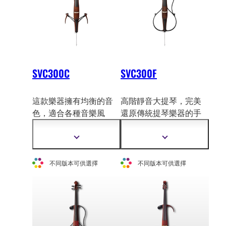
SVC300C
SVC300F
這款樂器擁有均衡的音
高階靜音大提琴，完美
色，適合各種音樂風
還原傳統提琴樂器的手
格，且輕巧易於攜帶
。
感和音色，
同時保留了
無論是居家錄音還是舞
SILENT Cello™ 的靜音
顯
顯
台演出，都能展現出色
特性。
示
示
更
更
的音樂表現力。
不同版本可供選擇
不同版本可供選擇
多
多
資
資
訊
訊