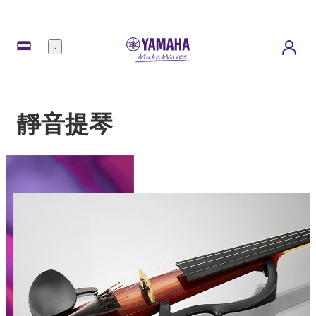
選
單
靜音提琴