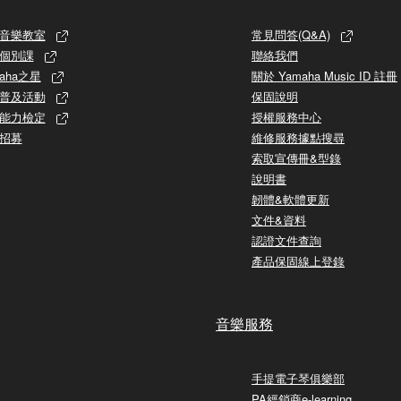
音樂教室
常見問答(Q&A)
個別課
聯絡我們
aha之星
關於 Yamaha Music ID 註冊
普及活動
保固說明
能力檢定
授權服務中心
招募
維修服務據點搜尋
索取宣傳冊&型錄
說明書
韌體&軟體更新
文件&資料
認證文件查詢
產品保固線上登錄
音樂服務
手提電子琴俱樂部
PA經銷商e-learning