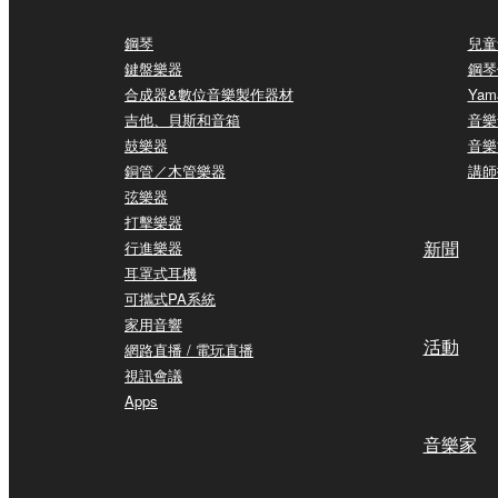
鋼琴
兒童
鍵盤樂器
鋼琴
合成器&數位音樂製作器材
Yam
吉他、貝斯和音箱
音樂
鼓樂器
音樂
銅管／木管樂器
講師
弦樂器
打擊樂器
新聞
行進樂器
耳罩式耳機
可攜式PA系統
家用音響
活動
網路直播 / 電玩直播
視訊會議
Apps
音樂家