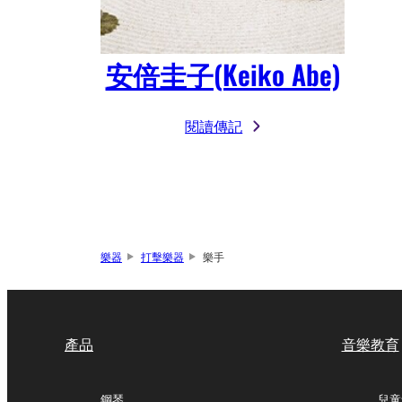
安倍圭子(Keiko Abe)
閱讀傳記
樂器
打擊樂器
樂手
產品
音樂教育
鋼琴
兒童