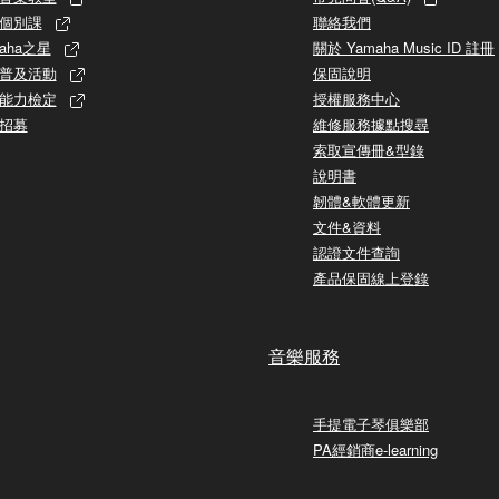
個別課
聯絡我們
aha之星
關於 Yamaha Music ID 註冊
普及活動
保固說明
能力檢定
授權服務中心
招募
維修服務據點搜尋
索取宣傳冊&型錄
說明書
韌體&軟體更新
文件&資料
認證文件查詢
產品保固線上登錄
音樂服務
手提電子琴俱樂部
PA經銷商e-learning