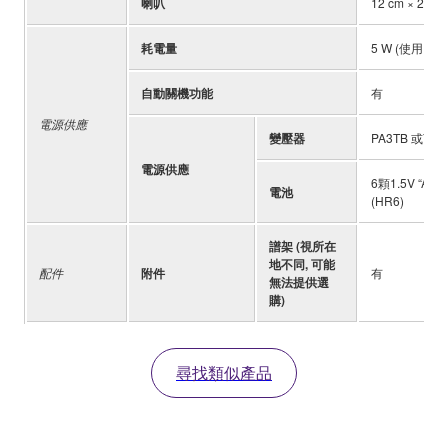
喇叭
12 cm × 2
耗電量
5 W (使用 P
自動關機功能
有
電源供應
變壓器
PA3TB 或Y
電源供應
6顆1.5V “AA
電池
(HR6)
譜架 (視所在
地不同, 可能
配件
附件
有
無法提供選
購)
尋找類似產品