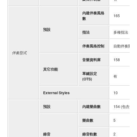
內建伴奏風格
165
數
預設
指法
多種指法
伴奏風格控制
自動伴奏開/關,
伴奏型式
音樂資料庫
158
其它功能
單鍵設定
有
(OTS)
External Styles
10
預設
內建樂曲數
154 (包含觸鍵
樂曲數
5
錄音
錄音軌數
2