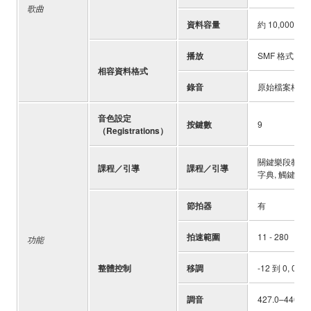
歌曲
資料容量
約 10,000 音
播放
SMF 格式 0 & 
相容資料格式
錄音
原始檔案格式
音色設定
按鍵數
9
（Registrations）
關鍵樂段教學, 課
課程／引導
課程／引導
字典, 觸鍵教學
節拍器
有
拍速範圍
11 - 280
功能
整體控制
移調
-12 到 0, 0 到
調音
427.0–440.0