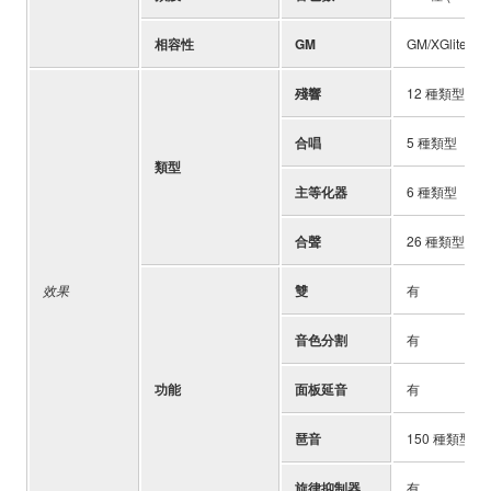
相容性
GM
GM/XGlite
殘響
12 種類型
合唱
5 種類型
類型
主等化器
6 種類型
合聲
26 種類型
效果
雙
有
音色分割
有
功能
面板延音
有
琶音
150 種類型
旋律抑制器
有