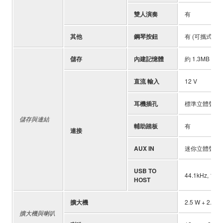
雙人演奏
有
其他
鋼琴按鈕
有 (可攜式平
儲存
內建記憶體
約 1.3MB
直流 輸入
12 V
耳機插孔
標準立體聲耳機插
儲存與連結
輔助踏板
有
連接
AUX IN
迷你立體聲插
USB TO
44.1kHz, 16bit
HOST
擴大機
2.5 W + 2.5 W
擴大機與喇叭