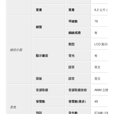
重量
重量
6.2 公斤 (13 l
琴鍵數
76
鍵盤
觸鍵感應
有
類型
LCD 顯示螢幕
操控介面
顯示畫面
背光
有
語言
英文
面板
語言
英文
音源取樣
音源取樣技術
AWM 立體聲
發聲數
發聲數(最多)
48
音色
預設
音色數
574種 (197