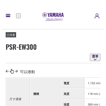
選
單
已停產
PSR-EW300
選單
可以捲動
寬度
1,152 mm (45-
體積
高度
118 mm (4-5/8
尺寸/重量
深度
369 mm (14-1/