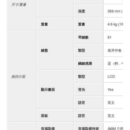
尺寸/重量
深度
369 mm (14-1/
重量
重量
4.6 kg (10
琴鍵數
61
鍵盤
類型
風琴伴奏
觸鍵感應
是（輕、中、
操控介面
類型
LCD
顯示畫面
背光
Yes
語言
英文
面板
語言
英文
音源取樣
音源取樣技術
AWM 立體聲