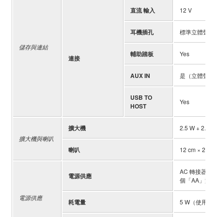
直流 輸入
12 V
耳機插孔
標準立體聲耳
儲存與連結
輔助踏板
Yes
連接
AUX IN
是（立體聲迷
USB TO
Yes
HOST
擴大機
2.5 W + 2.5 W
擴大機與喇叭
喇叭
12 cm × 2
AC 轉接器（P
電源供應
個「AA」型鹼性
電源供應
耗電量
5 W（使用 PA