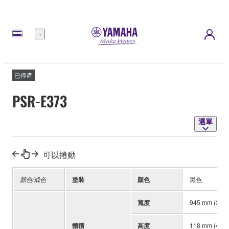
選
單
已停產
PSR-E373
選單
可以捲動
顏色/成色
塗裝
顏色
黑色
寬度
945 mm (37-3
體積
高度
118 mm (4-5/8