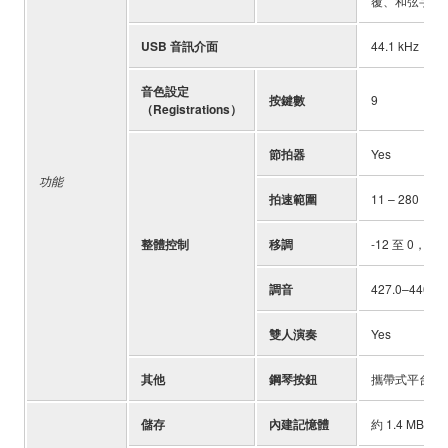
覆、和弦字典
USB 音訊介面
44.1 kHz，
音色設定
按鍵數
9
（Registrations）
節拍器
Yes
功能
拍速範圍
11 – 280
整體控制
移調
-12 至 0，0 至
調音
427.0–440.
雙人演奏
Yes
其他
鋼琴按鈕
攜帶式平台鋼
儲存
內建記憶體
約 1.4 MB