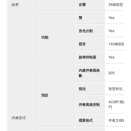
效果
合聲
26種類型
雙
Yes
音色分割
Yes
功能
琶音
150種類型
旋律抑制器
Yes
內建伴奏風格
205
數
指法
智慧和弦、多
預設
ACMP 開啟
伴奏風格控制
門
伴奏型式
檔案格式
伴奏文檔格式 (