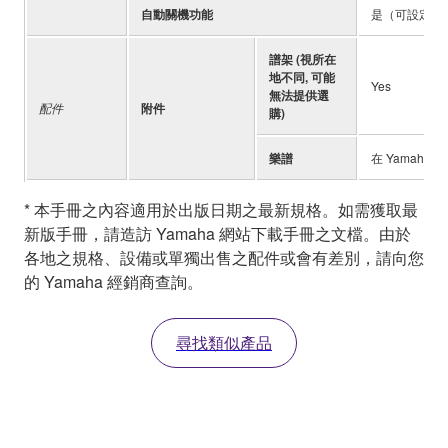
自動關機功能
是（可設定時
譜架 (視所在
地不同, 可能
Yes
無法提供選
配件
附件
購)
樂譜
在 Yamaha 
* 本手冊之內容適用於出版日期之最新規格。如需獲取最
新版手冊，請造訪 Yamaha 網站下載手冊之文檔。由於
各地之規格、設備或單獨出售之配件或會有差別，請向您
的 Yamaha 經銷商查詢。
尋找類似產品