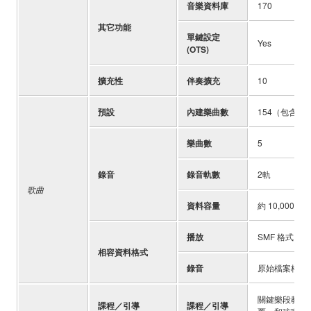
音樂資料庫
170
其它功能
單鍵設定
Yes
(OTS)
擴充性
伴奏擴充
10
預設
內建樂曲數
154（包含觸
樂曲數
5
錄音
錄音軌數
2軌
歌曲
資料容量
約 10,000 音
播放
SMF 格式 0 & 
相容資料格式
錄音
原始檔案格式
關鍵樂段教學、
課程／引導
課程／引導