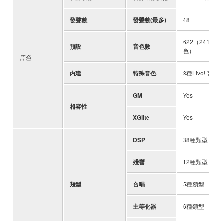
發聲數
發聲數(最多)
48
622（241 種面
預設
音色數
色）
音色
內建
特殊音色
3種Live! 音
GM
Yes
相容性
XGlite
Yes
DSP
38種類型
殘響
12種類型
類型
合唱
5種類型
主等化器
6種類型