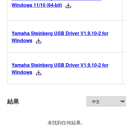
版
Windows 11/10 (64-bit)
V1
Yamaha Steinberg USB Driver V1.9.10-2 for
2
Windows
V1
Yamaha Steinberg USB Driver V1.9.10-2 for
2
Windows
結果
未找到任何結果。