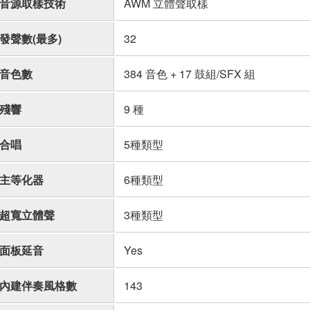
音源取樣技術
AWM 立體聲取樣
發聲數(最多)
32
音色數
384 音色 + 17 鼓組/SFX 組
殘響
9 種
合唱
5種類型
主等化器
6種類型
超寬立體聲
3種類型
面板延音
Yes
內建伴奏風格數
143