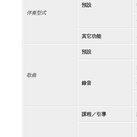
預設
伴奏型式
其它功能
預設
歌曲
錄音
課程／引導