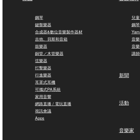
鋼琴
兒童
鍵盤樂器
鋼琴
合成器&數位音樂製作器材
Yam
吉他、貝斯和音箱
音樂
鼓樂器
音樂
銅管／木管樂器
講師
弦樂器
打擊樂器
新聞
行進樂器
耳罩式耳機
可攜式PA系統
家用音響
活動
網路直播 / 電玩直播
視訊會議
Apps
音樂家