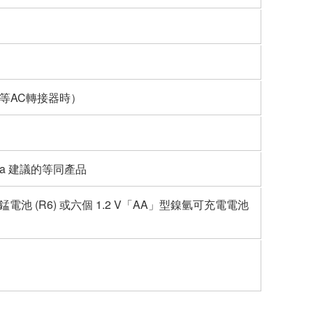
的同等AC轉接器時）
maha 建議的等同產品
，錳電池 (R6) 或六個 1.2 V「AA」型鎳氫可充電電池