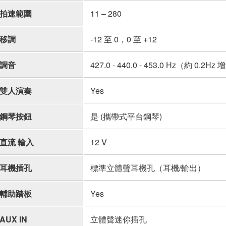
拍速範圍
11 – 280
移調
-12 至 0，0 至 +12
調音
427.0 - 440.0 - 453.0 Hz（約 0.2Hz
雙人演奏
Yes
鋼琴按鈕
是 (攜帶式平台鋼琴)
直流 輸入
12 V
耳機插孔
標準立體聲耳機孔（耳機/輸出）
輔助踏板
Yes
AUX IN
立體聲迷你插孔