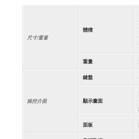
體積
尺寸/重量
重量
鍵盤
操控介面
顯示畫面
面板