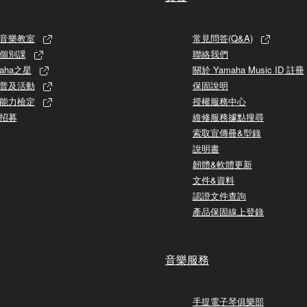
音樂教室
常見問答(Q&A)
個別課
聯絡我們
aha之星
關於 Yamaha Music ID 註冊
普及活動
保固說明
能力檢定
授權服務中心
招募
維修服務據點搜尋
索取宣傳冊&型錄
說明書
韌體&軟體更新
文件&資料
認證文件查詢
產品保固線上登錄
音樂服務
手提電子琴俱樂部