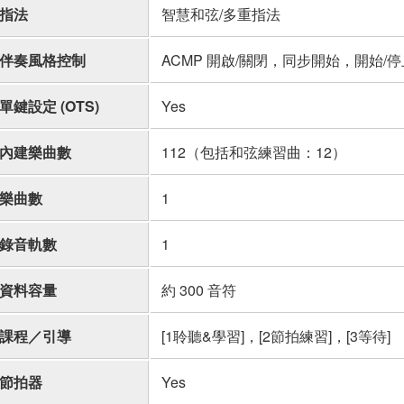
指法
智慧和弦/多重指法
伴奏風格控制
ACMP 開啟/關閉，同步開始，開始/
單鍵設定 (OTS)
Yes
內建樂曲數
112（包括和弦練習曲：12）
樂曲數
1
錄音軌數
1
資料容量
約 300 音符
課程／引導
[1聆聽&學習]，[2節拍練習]，[3等待]
節拍器
Yes