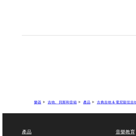
樂器
吉他、貝斯和音箱
產品
古典吉他 & 電尼龍弦吉
產品
音樂教育