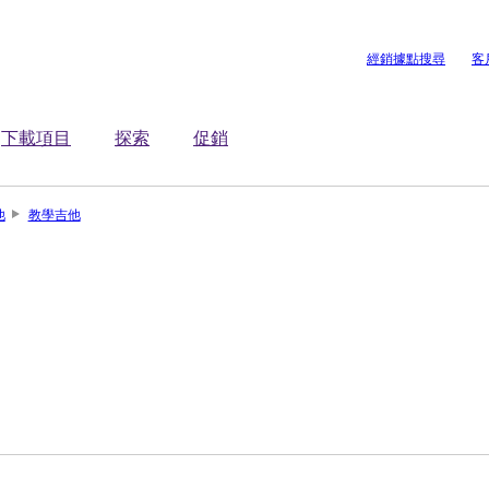
經銷據點搜尋
客
下載項目
探索
促銷
他
教學吉他