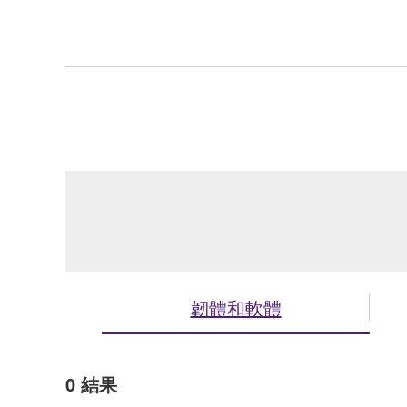
韌體和軟體
0
結果