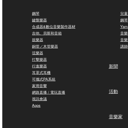
鋼琴
兒童
鍵盤樂器
鋼琴
合成器&數位音樂製作器材
Yam
吉他、貝斯和音箱
音樂
鼓樂器
音樂
銅管／木管樂器
講師
弦樂器
打擊樂器
新聞
行進樂器
耳罩式耳機
可攜式PA系統
家用音響
活動
網路直播 / 電玩直播
視訊會議
Apps
音樂家