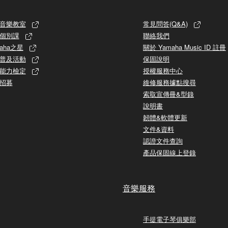
音樂教室
常見問答(Q&A)
個別課
聯絡我們
aha之星
關於 Yamaha Music ID 註冊
普及活動
保固說明
能力檢定
授權服務中心
招募
維修服務據點搜尋
索取宣傳冊&型錄
說明書
韌體&軟體更新
文件&資料
認證文件查詢
產品保固線上登錄
音樂服務
手提電子琴俱樂部