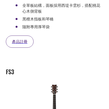
全單板結構，面板採用西堤卡雲杉，搭配桃花
心木側背板
黑檀木指板和琴橋
隨附專用厚琴袋
產品註冊
FS3