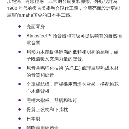
加飽滿、有顆粒感，非常適合刷奏和彈撥。外觀設計為
1960 年代的復古美學融合現代工藝，全新亮面設計更能
展現Yamaha頂尖的日本手工藝。
亮面琴身
Atmosfeel™ 拾音器和前級可提供獨有的自然插
電音質
扇形力木能提供飽滿的低頻和明亮的高頻，給
予既溫暖又充滿力量的聲音。
原音共鳴強化技術 (A.R.E.) 處理展現熟成木材
的音質和延音
全單板結構，面板採用西堤卡雲杉，搭配桃花
心木側背板
黑檀木指板、琴橋和弦釘
骨質上弦枕和下弦枕
日本製
隨附專用硬琴盒