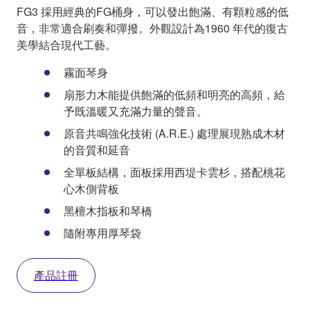
FG3 採用經典的FG桶身，可以發出飽滿、有顆粒感的低
音，非常適合刷奏和彈撥。外觀設計為1960 年代的復古
美學結合現代工藝。
霧面琴身
扇形力木能提供飽滿的低頻和明亮的高頻，給
予既溫暖又充滿力量的聲音。
原音共鳴強化技術 (A.R.E.) 處理展現熟成木材
的音質和延音
全單板結構，面板採用西堤卡雲杉，搭配桃花
心木側背板
黑檀木指板和琴橋
隨附專用厚琴袋
產品註冊