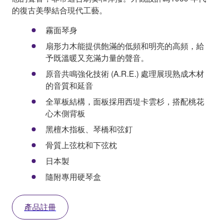
的復古美學結合現代工藝。
霧面琴身
扇形力木能提供飽滿的低頻和明亮的高頻，給
予既溫暖又充滿力量的聲音。
原音共鳴強化技術 (A.R.E.) 處理展現熟成木材
的音質和延音
全單板結構，面板採用西堤卡雲杉，搭配桃花
心木側背板
黑檀木指板、琴橋和弦釘
骨質上弦枕和下弦枕
日本製
隨附專用硬琴盒
產品註冊