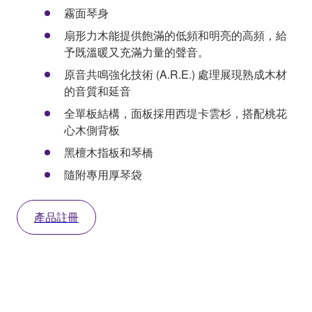
霧面琴身
扇形力木能提供飽滿的低頻和明亮的高頻，給
予既溫暖又充滿力量的聲音。
原音共鳴強化技術 (A.R.E.) 處理展現熟成木材
的音質和延音
全單板結構，面板採用西堤卡雲杉，搭配桃花
心木側背板
黑檀木指板和琴橋
隨附專用厚琴袋
產品註冊