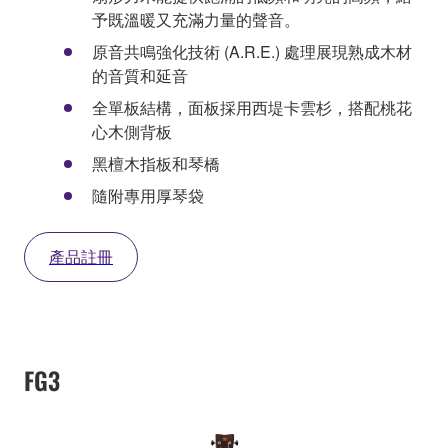
予既溫暖又充滿力量的聲音。
原音共鳴強化技術 (A.R.E.) 處理展現熟成木材
的音質和延音
全單板結構，面板採用西堤卡雲杉，搭配桃花
心木側背板
黑檀木指板和琴橋
隨附專用厚琴袋
產品註冊
FG3