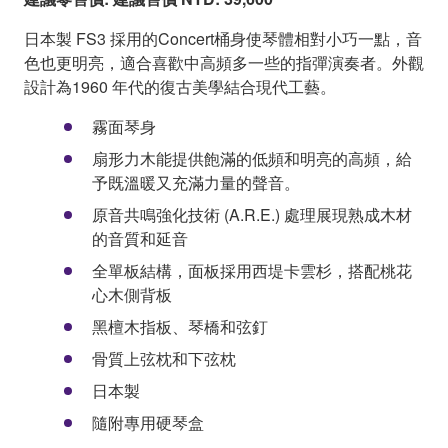
日本製 FS3 採用的Concert桶身使琴體相對小巧一點，音
色也更明亮，適合喜歡中高頻多一些的指彈演奏者。外觀
設計為1960 年代的復古美學結合現代工藝。
霧面琴身
扇形力木能提供飽滿的低頻和明亮的高頻，給
予既溫暖又充滿力量的聲音。
原音共鳴強化技術 (A.R.E.) 處理展現熟成木材
的音質和延音
全單板結構，面板採用西堤卡雲杉，搭配桃花
心木側背板
黑檀木指板、琴橋和弦釘
骨質上弦枕和下弦枕
日本製
隨附專用硬琴盒