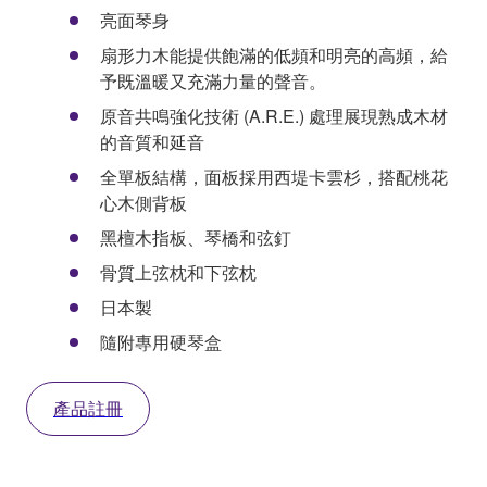
亮面琴身
扇形力木能提供飽滿的低頻和明亮的高頻，給
予既溫暖又充滿力量的聲音。
原音共鳴強化技術 (A.R.E.) 處理展現熟成木材
的音質和延音
全單板結構，面板採用西堤卡雲杉，搭配桃花
心木側背板
黑檀木指板、琴橋和弦釘
骨質上弦枕和下弦枕
日本製
隨附專用硬琴盒
產品註冊