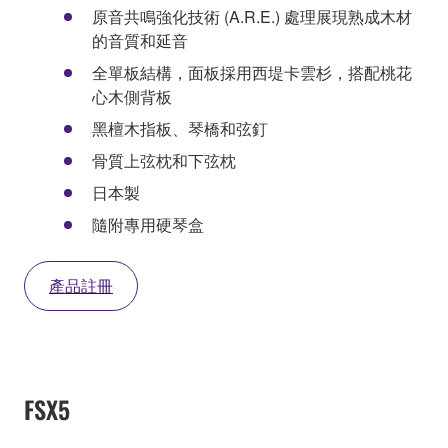
原音共鳴強化技術 (A.R.E.) 處理展現熟成木材
的音質和延音
全單板結構，面板採用西堤卡雲杉，搭配桃花
心木側背板
黑檀木指板、琴橋和弦釘
骨質上弦枕和下弦枕
日本製
隨附專用硬琴盒
產品註冊
FSX5