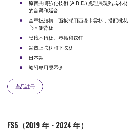
原音共鳴強化技術 (A.R.E.) 處理展現熟成木材
的音質和延音
全單板結構，面板採用西堤卡雲杉，搭配桃花
心木側背板
黑檀木指板、琴橋和弦釘
骨質上弦枕和下弦枕
日本製
隨附專用硬琴盒
產品註冊
FS5（2019 年 - 2024 年）