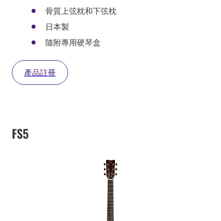
骨質上弦枕和下弦枕
日本製
隨附專用硬琴盒
產品註冊
FS5