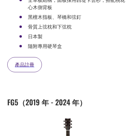
心木側背板
黑檀木指板、琴橋和弦釘
骨質上弦枕和下弦枕
日本製
隨附專用硬琴盒
產品註冊
FG5（2019 年 - 2024 年）