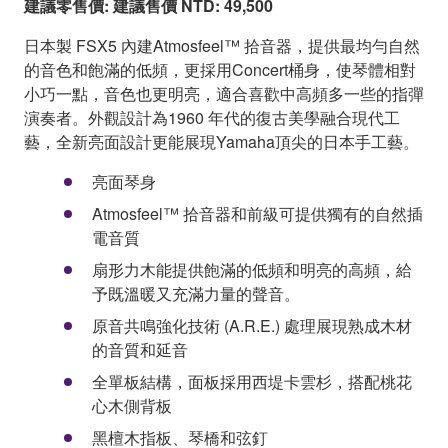
建議零售價: 建議售價 NTD: 49,500
日本製 FSX5 內建Atmosfeel™ 拾音器，提供最均勻自然
的音色和飽滿的低頻，更採用Concert桶身，使琴體相對
小巧一點，音色也更明亮，適合喜歡中高頻多一些的指彈
演奏者。外觀設計為1960 年代的復古美學融合現代工
藝，全新亮面設計更能展現Yamaha頂尖的日本手工藝。
亮面琴身
Atmosfeel™ 拾音器和前級可提供獨有的自然插
電音質
扇形力木能提供飽滿的低頻和明亮的高頻，給
予既溫暖又充滿力量的聲音。
原音共鳴強化技術 (A.R.E.) 處理展現熟成木材
的音質和延音
全單板結構，面板採用西堤卡雲杉，搭配桃花
心木側背板
黑檀木指板、琴橋和弦釘