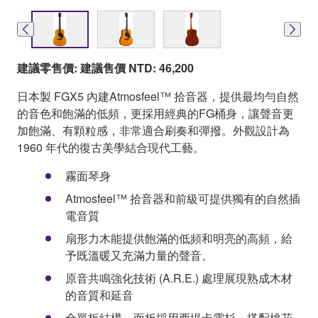
建議零售價: 建議售價 NTD: 46,200
日本製 FGX5 內建Atmosfeel™ 拾音器，提供最均勻自然
的音色和飽滿的低頻，更採用經典的FG桶身，讓聲音更
加飽滿、有顆粒感，非常適合刷奏和彈撥。外觀設計為
1960 年代的復古美學結合現代工藝。
霧面琴身
Atmosfeel™ 拾音器和前級可提供獨有的自然插
電音質
扇形力木能提供飽滿的低頻和明亮的高頻，給
予既溫暖又充滿力量的聲音。
原音共鳴強化技術 (A.R.E.) 處理展現熟成木材
的音質和延音
全單板結構，面板採用西堤卡雲杉，搭配桃花