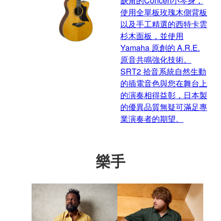
缺角的Concert小琴身，
使用全單板玫瑰木側背板
以及手工精選的西特卡雲
杉木面板，並使用
Yamaha 原創的 A.R.E.
原音共鳴強化技術。
SRT2 拾音系統自然生動
的插電音色與您在舞台上
的演奏相得益彰，日本製
的優異品質無疑可滿足專
業演奏者的期望。
樂手