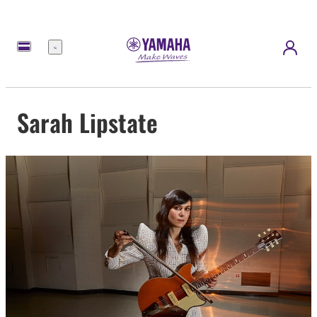
選
單
Sarah Lipstate