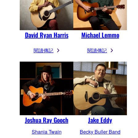
David Ryan Harris
Michael Lemmo
閱讀傳記
閱讀傳記
Joshua Ray Gooch
Jake Eddy
Shania Twain
Becky Buller Band