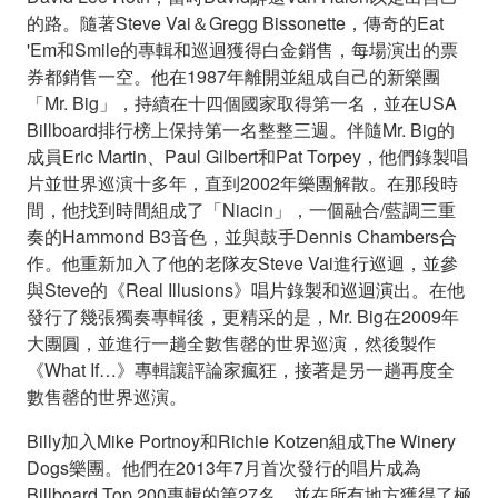
的路。隨著Steve Vai＆Gregg Bissonette，傳奇的Eat
'Em和Smile的專輯和巡迴獲得白金銷售，每場演出的票
券都銷售一空。他在1987年離開並組成自己的新樂團
「Mr. Big」，持續在十四個國家取得第一名，並在USA
Billboard排行榜上保持第一名整整三週。伴隨Mr. Big的
成員Eric Martin、Paul Gilbert和Pat Torpey，他們錄製唱
片並世界巡演十多年，直到2002年樂團解散。在那段時
間，他找到時間組成了「Niacin」，一個融合/藍調三重
奏的Hammond B3音色，並與鼓手Dennis Chambers合
作。他重新加入了他的老隊友Steve Vai進行巡迴，並參
與Steve的《Real Illusions》唱片錄製和巡迴演出。在他
發行了幾張獨奏專輯後，更精采的是，Mr. Big在2009年
大團圓，並進行一趟全數售罄的世界巡演，然後製作
《What If…》專輯讓評論家瘋狂，接著是另一趟再度全
數售罄的世界巡演。
Billy加入Mike Portnoy和Richie Kotzen組成The Winery
Dogs樂團。他們在2013年7月首次發行的唱片成為
Billboard Top 200專輯的第27名，並在所有地方獲得了極