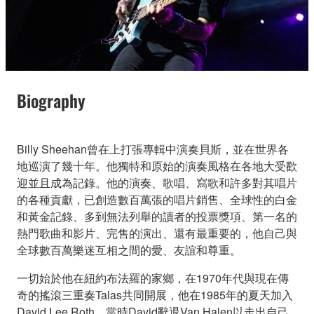
Biography
Billy Sheehan曾在上打張專輯中演奏貝斯，並在世界各
地巡演了幾十年。他獨特和原始的演奏風格在各地大受歡
迎並且成為記錄。他的演奏、歌唱、寫歌和許多對其唱片
的各種貢獻，已創造數百萬張的唱片銷售、全球性的白金
和黃金記錄、多到無法列舉的讀者的投票獎項、第一名的
熱門歌曲和影片、完售的演出、還有最重要的，他自己與
全球數百萬樂迷互相之間的愛、友誼和尊重。
一切始於他在紐約布法羅的家鄉，在1970年代與現在傳
奇的搖滾三重奏Talas共同開展，他在1985年的夏天加入
David Lee Roth，當時David辭退Van Halen以走出自己