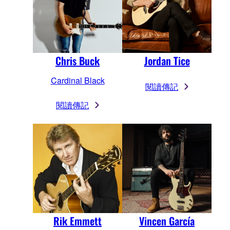
Chris Buck
Jordan Tice
Cardinal Black
閱讀傳記
閱讀傳記
Rik Emmett
Vincen García