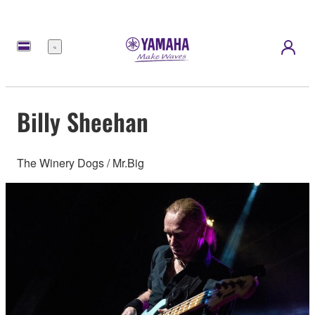
選
單
Billy Sheehan
The Winery Dogs / Mr.Big