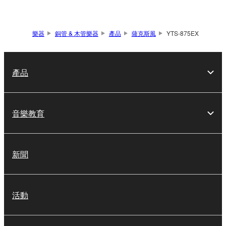
樂器
銅管 & 木管樂器
產品
薩克斯風
YTS-875EX
產品
音樂教育
新聞
活動