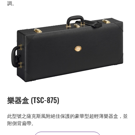
調。
樂器盒 (TSC-875)
此型號之薩克斯風附絕佳保護的豪華型超輕薄樂器盒，並
附側背扁帶。