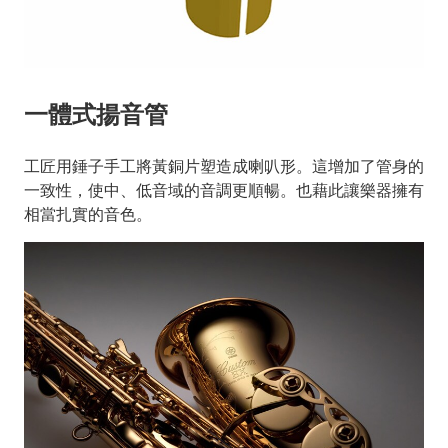
一體式揚音管
工匠用錘子手工將黃銅片塑造成喇叭形。這增加了管身的
一致性，使中、低音域的音調更順暢。也藉此讓樂器擁有
相當扎實的音色。