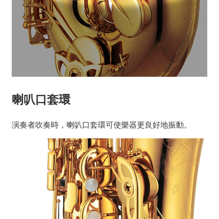
喇叭口套環
演奏者吹奏時，喇叭口套環可使樂器更良好地振動。