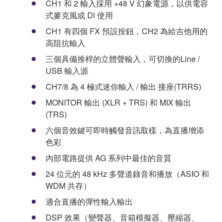
CH1 和 2 輸入採用 +48 V 幻象電源，以供電容
式麥克風或 Dl 使用
CH1 有四個 FX 預設按鈕，CH2 為給吉他用的
高阻抗輸入
三個具備推桿的立體聲輸入，可切換的Line /
USB 輸入源
CH7/8 為 4 極式迷你輸入 / 輸出 接座(TRRS)
MONITOR 輸出 (XLR + TRS) 和 MIX 輸出
(TRS)
六個音效鍵可即時觸發音訊取樣，為直播增添
色彩
內部電路提供 AG 系列中最佳的音質
24 位元的 48 kHz 多聲道錄音和播放（ASIO 和
WDM 共存）
適合直播的彈性輸入輸出
DSP 效果（變聲器、音箱模擬器、壓縮器、