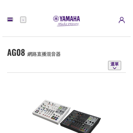
選
單
AG08
網路直播混音器
選單