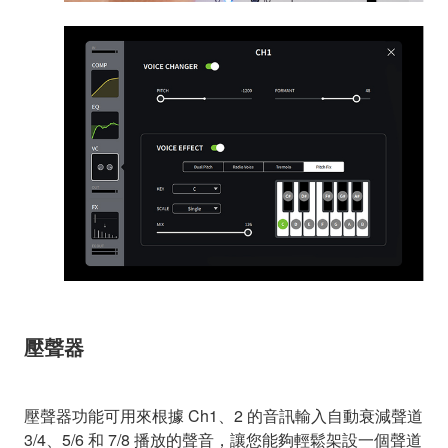
壓聲器
壓聲器功能可用來根據 Ch1、2 的音訊輸入自動衰減聲道
3/4、5/6 和 7/8 播放的聲音，讓您能夠輕鬆架設一個聲道