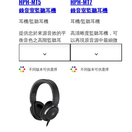
HPH-MT5
HPH-MT7
錄音室監聽耳機
錄音室監聽耳機
耳機/監聽耳機
耳機/監聽耳機
提供忠於來源音效的平
高清晰度監聽耳機，可
衡音色之高階監聽耳
以再現原音源中最細微
機。錄音室、家中音樂
的差異。除了在錄音室
製作或個人聆
聽的完美
進行混音和錄音外
，
顯
顯
選擇。折疊臂和 250g 輕
HPH-MT7W 耳機還具備
示
示
更
更
盈硬體設計提供絕佳的
高音壓和耐用性，是現
不同版本可供選擇
不同版本可供選擇
多
多
便攜性。
場演出混音監聽的理想
資
資
選擇。
訊
訊