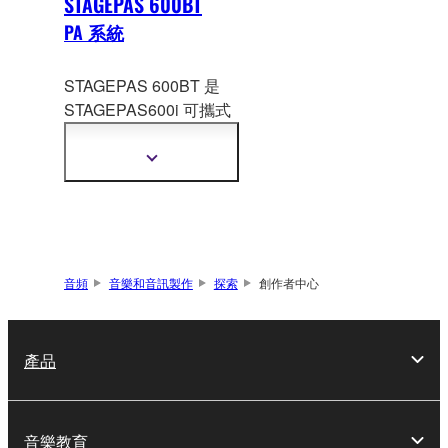
STAGEPAS 600BT
PA 系統
STAGEPAS 600BT 是
STAGEPAS600i 可攜式
PA 系統的後續產品。
新
款 STAGEPAS-BT 配有
顯
藍牙無線音訊功能，為
示
更
您在可攜式擴音上增添
多
了更多的靈活性。
資
訊
音頻
音樂和音訊製作
探索
創作者中心
產品
音樂教育