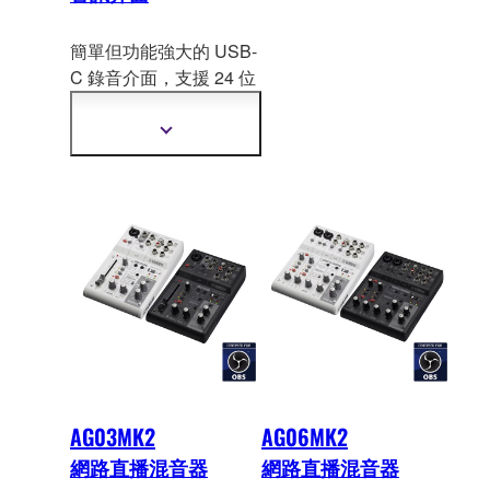
簡單但功能強大的 USB-
C 錄音介面，支援 24 位
元/192kHz。配置
強大的
軟體，對任何初入錄
顯
音、音樂製作或現場直
示
更
播行業的人而言是完美
多
的入門套件。
資
訊
AG03MK2
AG06MK2
網路直播混音器
網路直播混音器