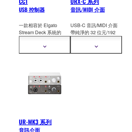
CC1
URX-C 系列
USB 控制器
音訊/MIDI 介面
一款相容於 Elgato
USB-C 音訊/MIDI 介面
Stream Deck 系統的
帶純淨的 32 位元/192
USB 控制器，結合了卓
kHz 聲音、內部
DSP 驅
越的多功能性與 DA
W 專
動的混音和效果，非常
顯
顯
屬控制功能——非常適
適合創作者利用工作流
示
示
更
更
合從事音樂製作、PC 串
程進行製作、串流直播
多
多
流直播、Podcast 和影片
或錄音。
資
資
內容創作的各類創作
訊
訊
者。
UR-MK3 系列
音訊介面