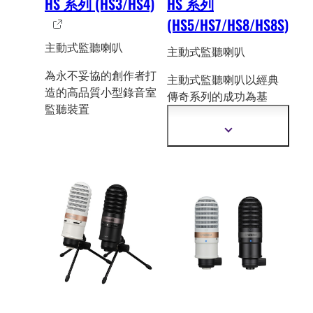
HS 系列 (HS3/HS4)
HS 系列
(HS5/HS7/HS8/HS8S)
主動式監聽喇叭
主動式監聽喇叭
為永不妥協的創作者打
主動式監聽喇叭以經典
造的高品質小型錄音室
傳奇系列的成功為基
監聽裝置
礎，在準確性方面已成
為產業的真正標準。
顯
示
更
多
資
訊