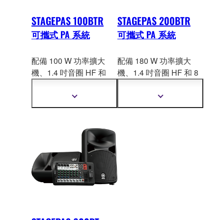
STAGEPAS 100BTR
STAGEPAS 200BTR
可攜式 PA 系統
可攜式 PA 系統
配備 100 W 功率擴大
配備 180 W 功率擴大
機、1.4 吋音圈 HF 和
機、1.4 吋音圈 HF 和 8
6.5 吋錐體 LF
的同軸壓
吋錐形 LF 的同軸壓
縮驅
縮驅動器、 3 通道混音
動器、5 聲道數位混音
顯
顯
器以及內建鋰離子電池
器，並且搭配高容量鋰
示
示
更
更
的可攜式 PA 系統
離子電池一起出售的可
多
多
攜式 PA 系統。
資
資
訊
訊