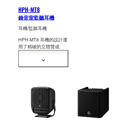
HPH-MT8
錄音室監聽耳機
耳機/監聽耳機
HPH-MT8 耳機的設計運
用了精確的立體聲成
像，提供準確的響應和
高解析度的音色，並且
顯
忠實再現中高音域內各
示
更
個細微的差別及扎實的
多
低音。Y
amaha 在專業高
資
階錄音室設備的製造上
訊
已累積了數十年的專業
知識和產業經驗，而這
些耳機中的每個聲學元
件的設計都運用了這些
智慧結晶。