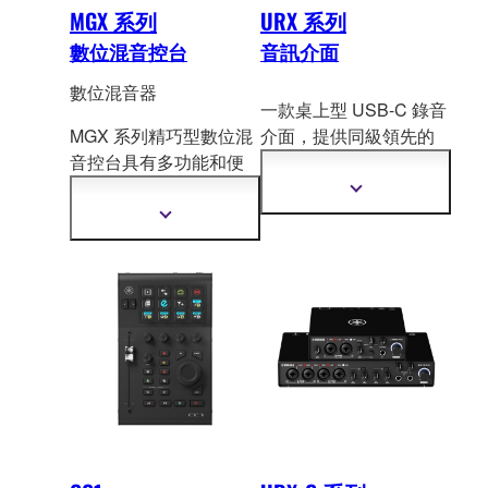
MGX 系列
URX 系列
數位混音控台
音訊介面
數位混音器
一款桌上型 USB-C 錄音
MGX 系列精巧型數位混
介面，提供同級領先的
音控台具有多功能和便
聲音 I/O、靈活的 DSP
攜性，適用於廣泛
的應
驅動路由和效果，以及
顯
用。提供卓越的音質、
透過觸控 LCD 和實體旋
示
顯
更
直覺快速的設定和操
鈕的直覺控制。非常適
示
多
更
作，以及專業級功能。
合處理從錄音和內容製
資
多
作到直播和表演的所有
訊
資
事務的創作者。
訊