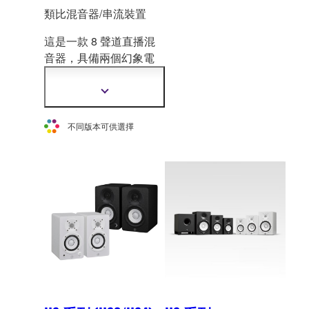
類比混音器/串流裝置
這是一款 8 聲道直播混
音器，具備兩個幻象電
源輸入可供電容式
麥克
風使用、一個整合的
顯
USB 錄音介面、變聲器
示
更
及取樣器。
不同版本可供選擇
多
資
訊