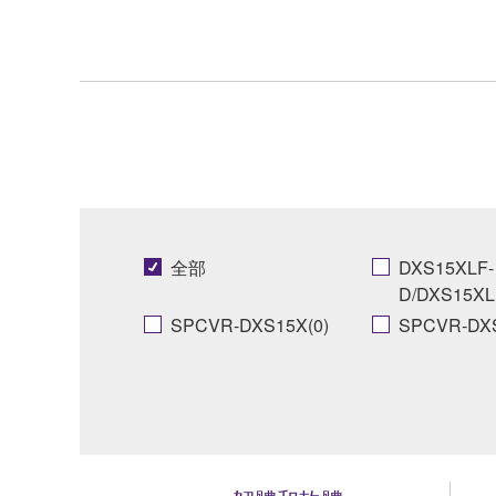
全部
DXS15XLF-
D/DXS15XL
SPCVR-DXS15X(0)
SPCVR-DXS