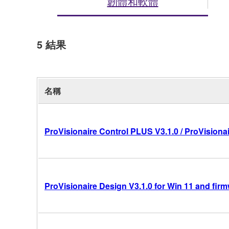
韌體和軟體
5
結果
名稱
ProVisionaire Control PLUS V3.1.0 / ProVisionai
ProVisionaire Design V3.1.0 for Win 11 and fir