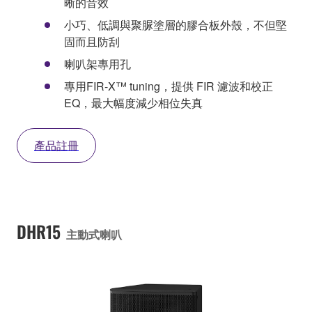
晰的音效
小巧、低調與聚脲塗層的膠合板外殼，不但堅
固而且防刮
喇叭架專用孔
專用FIR-X™ tuning，提供 FIR 濾波和校正
EQ，最大幅度減少相位失真
產品註冊
DHR15
主動式喇叭