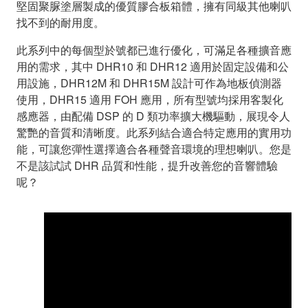
堅固聚脲塗層製成的優質膠合板箱體，擁有同級其他喇叭
找不到的耐用度。
此系列中的每個型於號都已進行優化，可滿足各種擴音應
用的需求，其中 DHR10 和 DHR12 適用於固定設備和公
用設施，DHR12M 和 DHR15M 設計可作為地板偵測器
使用，DHR15 適用 FOH 應用，所有型號均採用客製化
感應器，由配備 DSP 的 D 類功率擴大機驅動，展現令人
驚艷的音質和清晰度。此系列結合適合特定應用的實用功
能，可讓您彈性選擇適合各種聲音環境的理想喇叭。您是
不是該試試 DHR 品質和性能，提升改善您的音響體驗
呢？