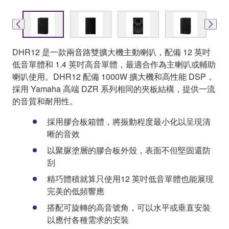
DHR12 是一款兩音路雙擴大機主動喇叭，配備 12 英吋
低音單體和 1.4 英吋高音單體，最適合作為主喇叭或輔助
喇叭使用。DHR12 配備 1000W 擴大機和高性能 DSP，
採用 Yamaha 高端 DZR 系列相同的夾板結構，提供一流
的音質和耐用性。
採用膠合板箱體，將振動程度最小化以呈現清
晰的音效
以聚脲塗層的膠合板外殼，表面不但堅固還防
刮
精巧體積就算只使用12 英吋低音單體也能展現
完美的低頻響應
搭配可旋轉的高音號角，可以水平或垂直安裝
以應付各種需求的安裝