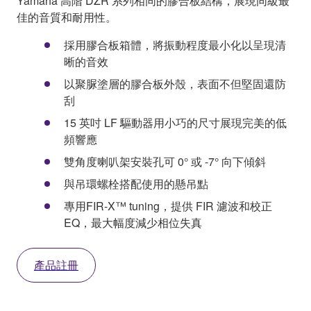
Yamaha 高階 DZR 系列相同的膠合板結構，展現同級最
佳的音質和耐用性。
採用膠合板箱體，將振動程度最小化以呈現清
晰的音效
以聚脲塗層的膠合板外殼，表面不但堅固還防
刮
15 英吋 LF 驅動器用小巧的尺寸展現完美的低
頻響應
雙角度喇叭架安裝孔可 0° 或 -7° 向下傾斜
與吊環螺栓搭配使用的懸吊點
專用FIR-X™ tuning，提供 FIR 濾波和校正
EQ，最大幅度減少相位失真
產品註冊