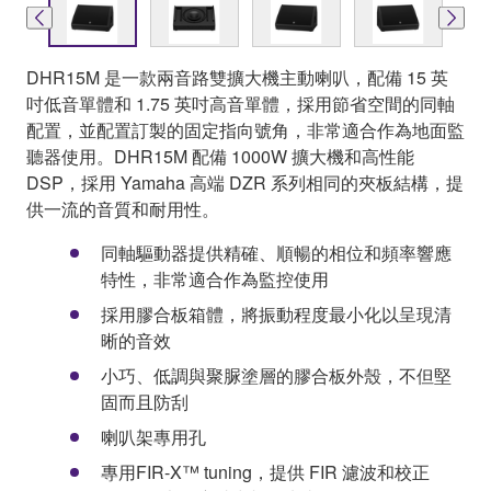
DHR15M 是一款兩音路雙擴大機主動喇叭，配備 15 英
吋低音單體和 1.75 英吋高音單體，採用節省空間的同軸
配置，並配置訂製的固定指向號角，非常適合作為地面監
聽器使用。DHR15M 配備 1000W 擴大機和高性能
DSP，採用 Yamaha 高端 DZR 系列相同的夾板結構，提
供一流的音質和耐用性。
同軸驅動器提供精確、順暢的相位和頻率響應
特性，非常適合作為監控使用
採用膠合板箱體，將振動程度最小化以呈現清
晰的音效
小巧、低調與聚脲塗層的膠合板外殼，不但堅
固而且防刮
喇叭架專用孔
專用FIR-X™ tuning，提供 FIR 濾波和校正