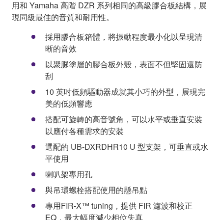
用和 Yamaha 高階 DZR 系列相同的高級膠合板結構，展
現同級最佳的音質和耐用性。
採用膠合板箱體，將振動程度最小化以呈現清
晰的音效
以聚脲塗層的膠合板外殼，表面不但堅固還防
刮
10 英吋低頻驅動器成就其小巧的外型，展現完
美的低頻響應
搭配可旋轉的高音號角，可以水平或垂直安裝
以應付各種需求的安裝
選配的 UB-DXRDHR10 U 型支架，可垂直或水
平使用
喇叭架專用孔
與吊環螺栓搭配使用的懸吊點
專用FIR-X™ tuning，提供 FIR 濾波和校正
EQ，最大幅度減少相位失真