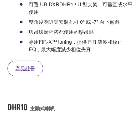
可選 UB-DXRDHR12 U 型支架，可垂直或水平
使用
雙角度喇叭架安裝孔可 0° 或 -7° 向下傾斜
與吊環螺栓搭配使用的懸吊點
專用FIR-X™ tuning，提供 FIR 濾波和校正
EQ，最大幅度減少相位失真
產品註冊
DHR10
主動式喇叭