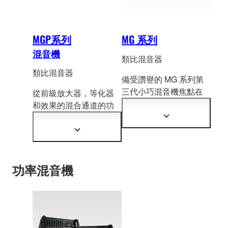
MGP系列
MG 系列
混音機
類比混音器
類比混音器
備受讚譽的 MG 系列第
三代小巧混音機
焦點在
從前級放大器，等化器
於為各種混音環境提供
和效果的混合通道的功
優質的音效。
能及與iPod/ iPhone的連
顯
示
接
功能，每一個環節，
顯
更
每一個功能，每一個聲
示
多
更
音，使MGP成為自成一
資
多
訊
功率混音機
格的頂級混音機。
資
訊