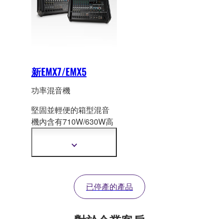
新EMX7/EMX5
功率混音機
堅固並輕便的箱型混音
機內含有710W/630W高
效率
擴大機和混音機及
週全的效果器、等化器
顯
並內建回授抑制器。
示
更
多
資
已停產的產品
訊