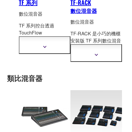
TF 系列
TF-RACK
數位混音器
數位混音器
數位混音器
TF 系列控台透過
TouchFlow
TF-RACK 是小巧的機櫃
Operation™、可回復 D-
安裝版 TF 系
列數位混音
PR
E™、前級擴大機、
座，提供等同的效能和
顯
先進的處理等更多功
示
突破的操作性。
顯
更
能，更進一步強化現場
示
多
更
音效達到更精緻的境
資
多
界。
訊
類比混音器
資
訊