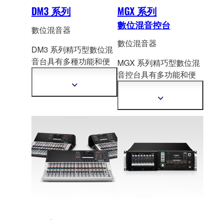
DM3 系列
MGX 系列
數位混音控台
數位混音器
數位混音器
DM3 系列精巧型數位混
音台具有多種功能和便
MGX 系列精巧型數位混
攜性，適合各式各樣的
音控台具有多功能和便
應用。提供卓越的音
攜性，適用於廣泛
的應
顯
質、快速又簡便的設定
示
用。提供卓越的音質、
顯
更
與操作，以及專業級的
直覺快速的設定和操
示
多
更
功能。
作，以及專業級功能。
資
多
訊
資
訊