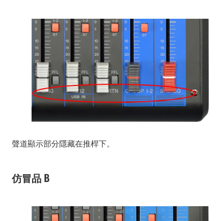
聲道顯示部分隱藏在推桿下。
仿冒品 B