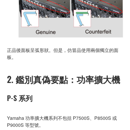
正品後面板呈弧形狀。但是，仿冒品使用兩個獨立的面
板。
2. 鑑別真偽要點：功率擴大機
P-S 系列
Yamaha 功率擴大機系列不包括 P7500S、P8500S 或
P9000S 等型號。