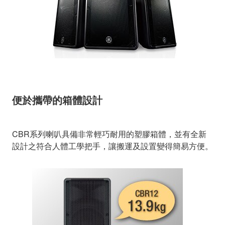
便於攜帶的箱體設計
CBR系列喇叭具備非常輕巧耐用的塑膠箱體，並有全新
設計之符合人體工學把手，讓搬運及設置變得簡易方便。