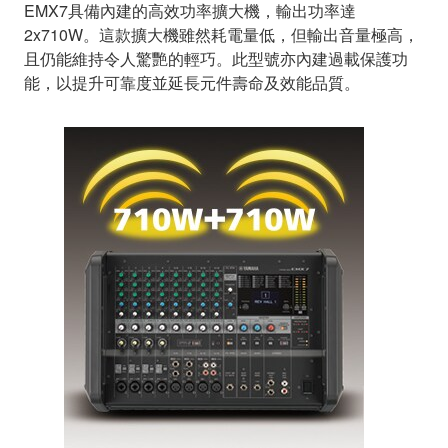
EMX7具備內建的高效功率擴大機，輸出功率達
2x710W。這款擴大機雖然耗電量低，但輸出音量極高，
且仍能維持令人驚艷的輕巧。此型號亦內建過載保護功
能，以提升可靠度並延長元件壽命及效能品質。