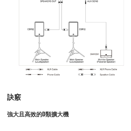
訣竅
強大且高效的D類擴大機