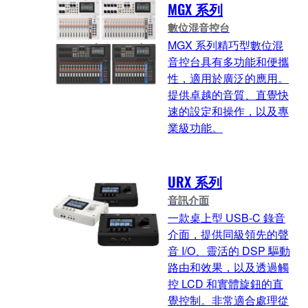
MGX 系列
數位混音控台
MGX 系列精巧型數位混
音控台具有多功能和便攜
性，適用於廣泛的應用。
提供卓越的音質、直覺快
速的設定和操作，以及專
業級功能。
URX 系列
音訊介面
一款桌上型 USB-C 錄音
介面，提供同級領先的聲
音 I/O、靈活的 DSP 驅動
路由和效果，以及透過觸
控 LCD 和實體旋鈕的直
覺控制。非常適合處理從