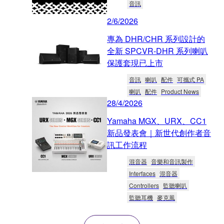
音訊
2/6/2026
專為 DHR/CHR 系列設計的
全新 SPCVR-DHR 系列喇叭
保護套現已上市
音訊
喇叭
配件
可攜式 PA
喇叭
配件
Product News
28/4/2026
Yamaha MGX、URX、CC1
新品發表會｜新世代創作者音
訊工作流程
混音器
音樂和音訊製作
Interfaces
混音器
Controllers
監聽喇叭
監聽耳機
麥克風