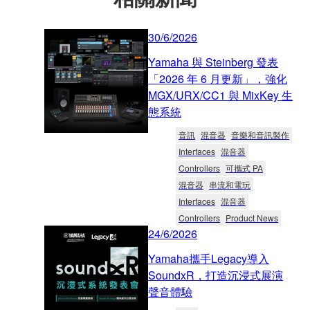
30/6/2026
Yamaha 與 Steinberg 發表
「2026 年 6 月更新」，強化
MGX/URX/CC1 與 MixKey 生
態系統
音訊
混音器
音樂和音訊製作
Interfaces
混音器
Controllers
可攜式 PA
混音器
串流和電玩
Interfaces
混音器
Controllers
Product News
24/6/2026
Yamaha攜手Legacy導入
SoundxR，打造沉浸式展演
聲音體驗