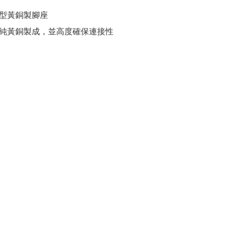
型黃銅製腳座
純黃銅製成，並高度確保連接性