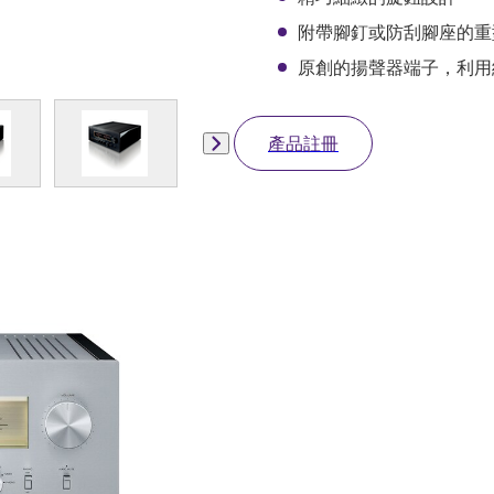
附帶腳釘或防刮腳座的重
原創的揚聲器端子，利用
產品註冊