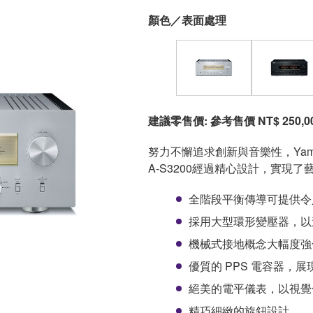
顏色／表面處理
建議零售價: 參考售價 NT$ 250,0
努力不懈追求創新與音樂性，Yama
A-S3200經過精心設計，實現
全階段平衡傳導可提供令
採用大型環形變壓器，以
機械式接地概念大幅度強
優質的 PPS 電容器，
絕美的電平儀表，以視覺
精巧細緻的旋鈕設計