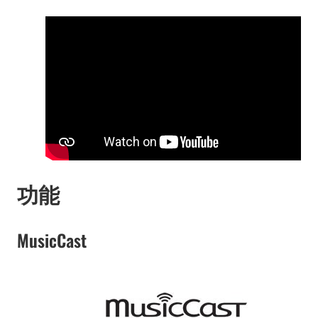
功能
MusicCast