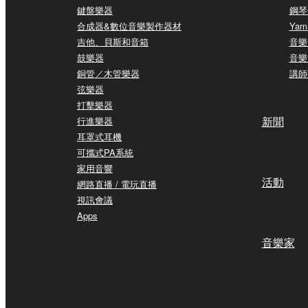
鍵盤樂器
鋼琴
合成器&數位音樂製作器材
Yam
吉他、貝斯和音箱
音樂
鼓樂器
音樂
銅管／木管樂器
講師
弦樂器
打擊樂器
新聞
行進樂器
耳罩式耳機
可攜式PA系統
家用音響
活動
網路直播 / 電玩直播
視訊會議
Apps
音樂家