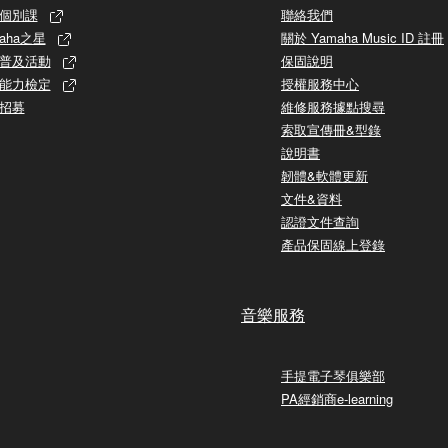
個別課
聯絡我們
aha之星
關於 Yamaha Music ID 註冊
普及活動
保固說明
能力檢定
授權服務中心
招募
維修服務據點搜尋
索取宣傳冊&型錄
說明書
韌體&軟體更新
文件&資料
認證文件查詢
產品保固線上登錄
音樂服務
手提電子琴俱樂部
PA經銷商e-learning