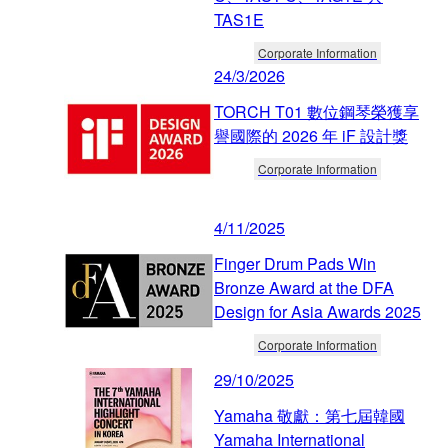
TAS1E
Corporate Information
24/3/2026
TORCH T01 數位鋼琴榮獲享
譽國際的 2026 年 iF 設計獎
Corporate Information
4/11/2025
Finger Drum Pads Win
Bronze Award at the DFA
Design for Asia Awards 2025
Corporate Information
29/10/2025
Yamaha 敬獻：第七屆韓國
Yamaha International