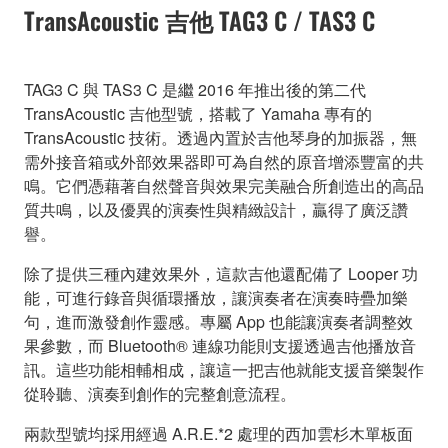
TransAcoustic 吉他 TAG3 C / TAS3 C
TAG3 C 與 TAS3 C 是繼 2016 年推出後的第二代
TransAcoustic 吉他型號，搭載了 Yamaha 專有的
TransAcoustic 技術。透過內置於吉他琴身的加振器，無
需外接音箱或外部效果器即可為自然的原音增添豐富的共
鳴。它們憑藉著自然聲音與效果完美融合所創造出的高品
質共鳴，以及優異的演奏性與精緻設計，贏得了廣泛讚
譽。
除了提供三種內建效果外，這款吉他還配備了 Looper 功
能，可進行錄音與循環播放，讓演奏者在演奏時疊加樂
句，進而激發創作靈感。專屬 App 也能讓演奏者調整效
果參數，而 Bluetooth® 連線功能則支援透過吉他播放音
訊。這些功能相輔相成，讓這一把吉他就能支援音樂製作
從聆聽、演奏到創作的完整創意流程。
兩款型號均採用經過 A.R.E.*2 處理的西加雲杉木單板面