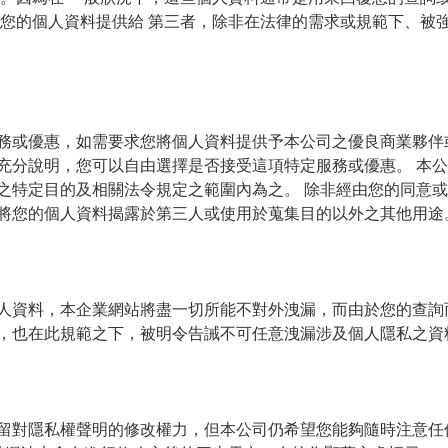
將您的個人資料提供給 第三者，除非在法律的需求或規範下、被
務或優惠，如需要求您將個人資料提供予本公司之優良商業夥伴
充分說明，您可以自由選擇是否接受這項特定服務或優惠。 本
之特定目的及相關法令規定之範圍內為之。 除非經由您的同意
將您的個人資料揭露於第三人或使用於蒐集目的以外之其他用途
人資料，本企業網站將盡一切所能不對外洩漏，而由於您的查詢
，也在此規範之下，被明令告誡不可任意洩漏涉及個人隱私之資
留對隱私權聲明的修改權力，但本公司仍希望您能夠隨時注意任