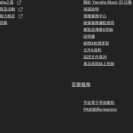
aha之星
關於 Yamaha Music ID 註冊
普及活動
保固說明
能力檢定
授權服務中心
招募
維修服務據點搜尋
索取宣傳冊&型錄
說明書
韌體&軟體更新
文件&資料
認證文件查詢
產品保固線上登錄
音樂服務
手提電子琴俱樂部
PA經銷商e-learning