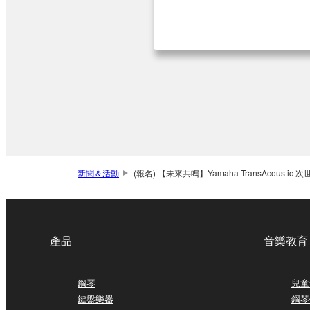
新聞＆活動
(報名) 【未來共鳴】Yamaha TransAcoustic 
產品
音樂教育
鋼琴
兒童
鍵盤樂器
鋼琴