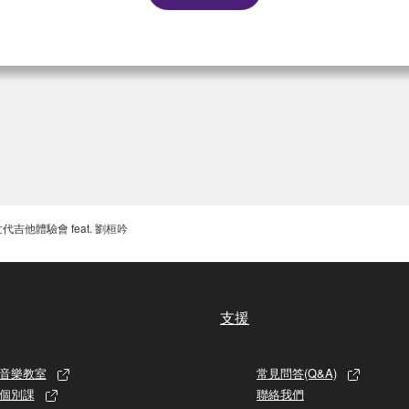
次世代吉他體驗會 feat. 劉桓吟
支援
音樂教室
常見問答(Q&A)
個別課
聯絡我們