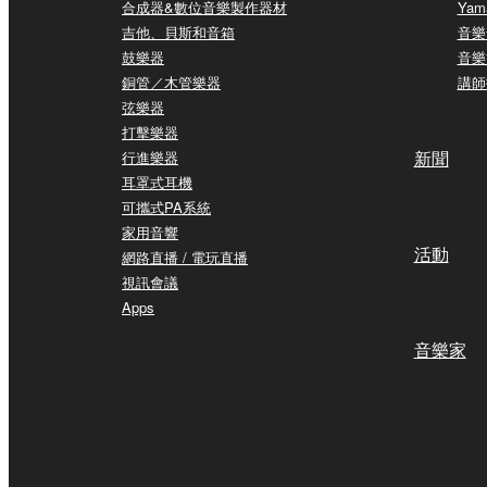
合成器&數位音樂製作器材
Yam
吉他、貝斯和音箱
音樂
鼓樂器
音樂
銅管／木管樂器
講師
弦樂器
打擊樂器
新聞
行進樂器
耳罩式耳機
可攜式PA系統
家用音響
活動
網路直播 / 電玩直播
視訊會議
Apps
音樂家