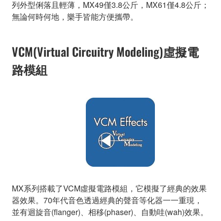
列外型俐落且輕薄，MX49僅3.8公斤，MX61僅4.8公斤；
無論何時何地，樂手皆能方便攜帶。
VCM(Virtual Circuitry Modeling)虛擬電
路模組
MX系列搭載了VCM虛擬電路模組，它模擬了經典的效果
器效果。70年代音色透過經典的聲音等化器一一重現，
並有迴旋音(flanger)、相移(phaser)、自動哇(wah)效果。