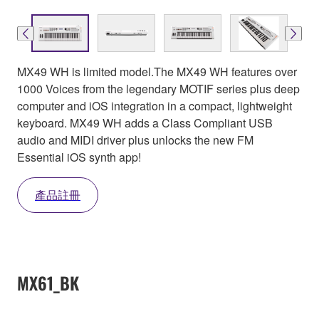
MX49 WH is limited model.The MX49 WH features over
1000 Voices from the legendary MOTIF series plus deep
computer and iOS integration in a compact, lightweight
keyboard. MX49 WH adds a Class Compliant USB
audio and MIDI driver plus unlocks the new FM
Essential iOS synth app!
產品註冊
MX61_BK