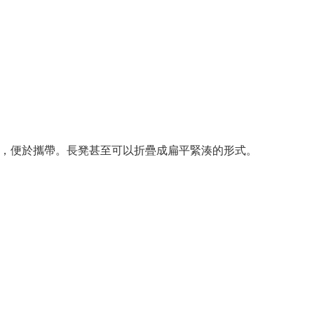
，便於攜帶。長凳甚至可以折疊成扁平緊湊的形式。