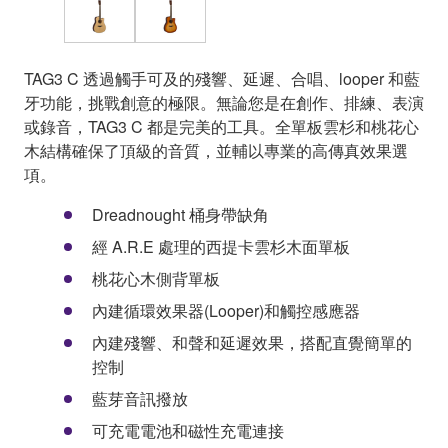
TAG3 C 透過觸手可及的殘響、延遲、合唱、looper 和藍
牙功能，挑戰創意的極限。無論您是在創作、排練、表演
或錄音，TAG3 C 都是完美的工具。全單板雲杉和桃花心
木結構確保了頂級的音質，並輔以專業的高傳真效果選
項。
Dreadnought 桶身帶缺角
經 A.R.E 處理的西提卡雲杉木面單板
桃花心木側背單板
內建循環效果器(Looper)和觸控感應器
內建殘響、和聲和延遲效果，搭配直覺簡單的
控制
藍芽音訊撥放
可充電電池和磁性充電連接