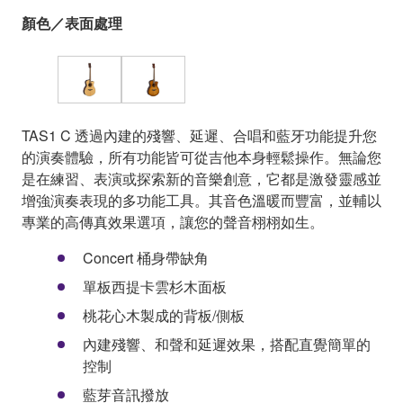
顏色／表面處理
TAS1 C 透過內建的殘響、延遲、合唱和藍牙功能提升您
的演奏體驗，所有功能皆可從吉他本身輕鬆操作。無論您
是在練習、表演或探索新的音樂創意，它都是激發靈感並
增強演奏表現的多功能工具。其音色溫暖而豐富，並輔以
專業的高傳真效果選項，讓您的聲音栩栩如生。
Concert 桶身帶缺角
單板西提卡雲杉木面板
桃花心木製成的背板/側板
內建殘響、和聲和延遲效果，搭配直覺簡單的
控制
藍芽音訊撥放