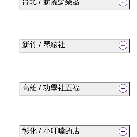
台北 / 新麗聲樂器
新竹 / 琴絃社
高雄 / 功學社五福
彰化 / 小叮噹的店