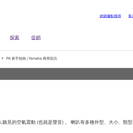
經銷據點搜尋
客
探索
促銷
PA 新手指南 | Yamaha 商用音訊
見的空氣震動 (也就是聲音) 。 喇叭有多種外型、大小、類