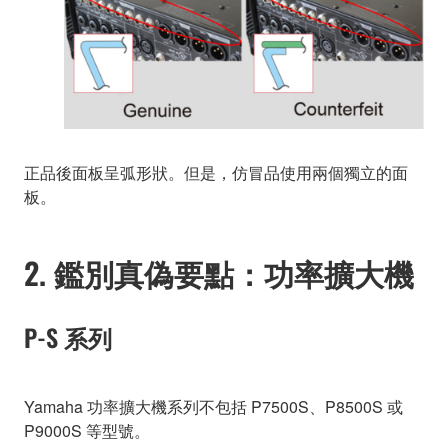
正品後面板呈弧形狀。但是，仿冒品使用兩個獨立的面
板。
2. 鑑別真偽要點：功率擴大機
P-S 系列
Yamaha 功率擴大機系列不包括 P7500S、P8500S 或
P9000S 等型號。