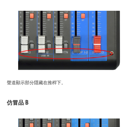
聲道顯示部分隱藏在推桿下。
仿冒品 B