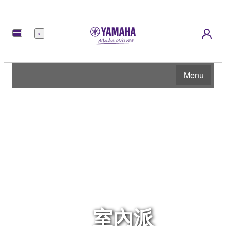
選
單
Menu
室內派