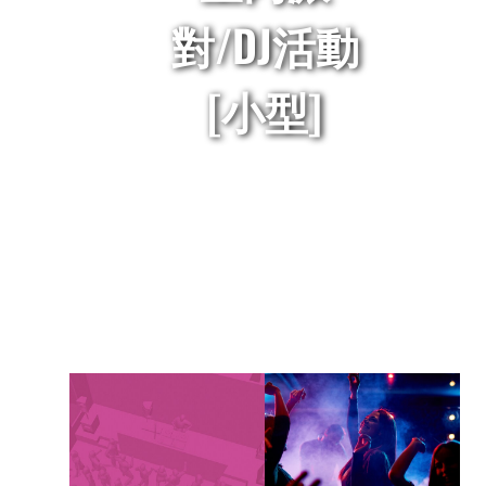
對/DJ活動
[小型]