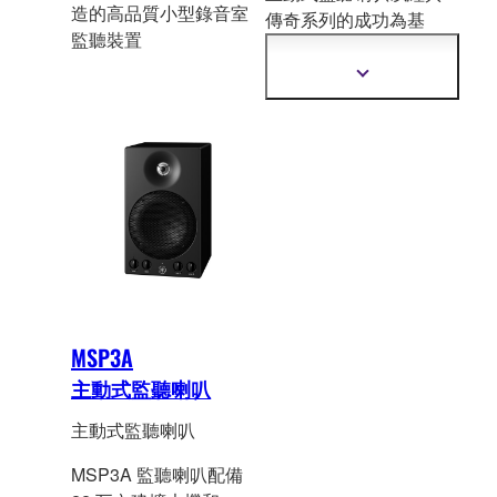
造的高品質小型錄音室
傳奇系列的成功為基
監聽裝置
礎，在準確性方面已成
為產業的真正標準。
顯
示
更
多
資
訊
MSP3A
主動式監聽喇叭
主動式監聽喇叭
MSP3A 監聽喇叭配備