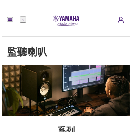
選
單
監聽喇叭
系列