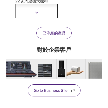
22 瓦內建擴大機和
Twisted Flare Port，可
呈現更清晰的低音及最
顯
真
實的音色。MSP3A 配
示
更
備多種輸入、控制和可
多
選的支架，非常適合小
資
已停產的產品
型錄音室、後期製作、
訊
電子樂器監聽和重現環
繞音。
對於企業客戶
Go to Business Site