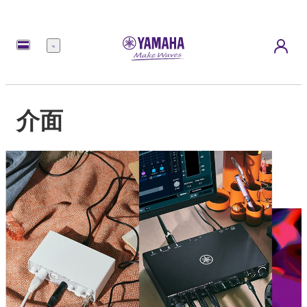
選
單
介面