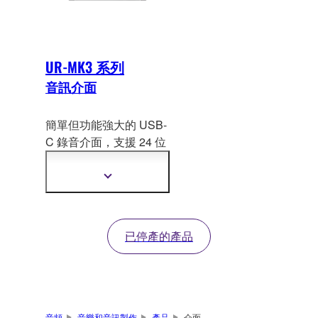
UR-MK3 系列
音訊介面
簡單但功能強大的 USB-
C 錄音介面，支援 24 位
元/192kHz。配置
強大的
軟體，對任何初入錄
顯
音、音樂製作或現場直
示
更
播行業的人而言是完美
多
的入門套件。
資
已停產的產品
訊
音頻
音樂和音訊製作
產品
介面