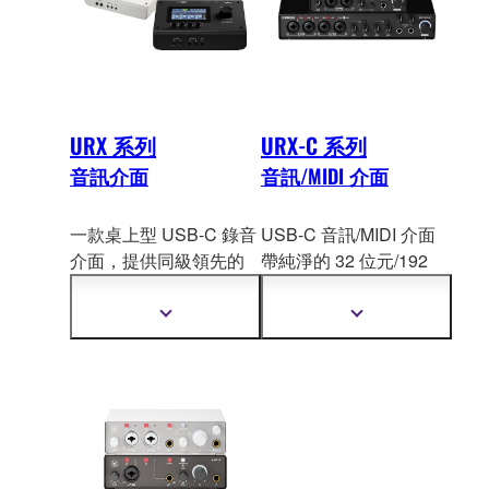
URX 系列
URX-C 系列
音訊介面
音訊/MIDI 介面
一款桌上型 USB-C 錄音
USB-C 音訊/MIDI 介面
介面，提供同級領先的
帶純淨的 32 位元/192
聲音 I/O、靈活的 DSP
kHz 聲音、內部
DSP 驅
驅動路由和效果，以及
動的混音和效果，非常
顯
顯
透過觸控 LCD 和實體旋
適合創作者利用工作流
示
示
更
更
鈕的直覺控制。非常適
程進行製作、串流直播
多
多
合處理從錄音和內容製
或錄音。
資
資
作到直播和表演的所有
訊
訊
事務的創作者。