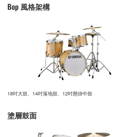
Bop 風格架構
18吋大鼓、14吋落地鼓、12吋懸掛中鼓
塗層鼓面