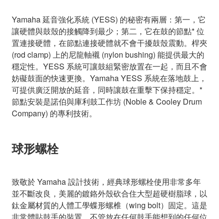
Yamaha 延音強化系統 (YESS) 的秘密有兩層：第一，它
讓硬體與鼓殼的接觸降到最少；第二，它在鼓的節點* 位
置連接硬體，在節點連接硬體就不會干擾鼓殼震動。桿夾
(rod clamp) 上的尼龍軸襯 (nylon bushing) 能提供最大的
穩定性。YESS 系統可讓鼓組緊密放置在一起，而且不會
妨礙鼓面的快速更換。Yamaha YESS 系統在落地鼓上，
可提供廣泛開放的延音，同時讓鼓在重擊下保持穩定。*
節點安裝是諾伯與庫利鼓工作坊 (Noble & Cooley Drum
Company) 的專利技術。
球形螺栓
致敬於 Yamaha 設計技術，經典球形螺栓使用非常多年
並不斷改良，美麗的鍍鉻外殼砍合住大型超硬樹脂球，以
鈦金屬材質的人體工學蝶形螺椎（wing bolt）固定。這是
非常體貼鼓手的裝置，不管放在任何鼓手能想到的任何位