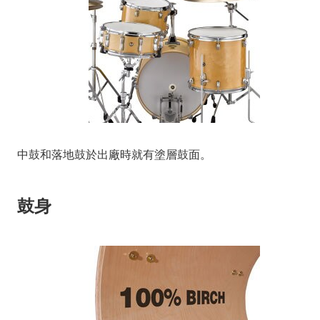
中鼓和落地鼓於出廠時就有塗層鼓面。
鼓身