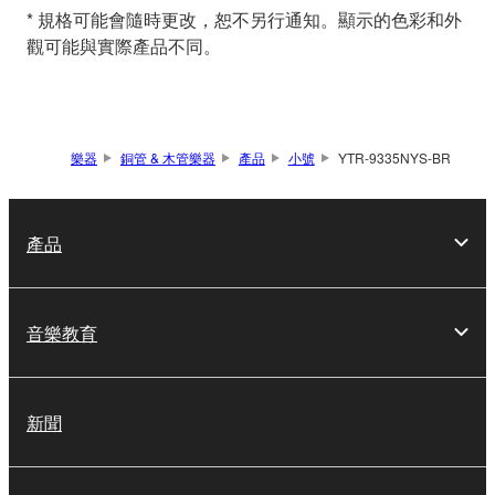
* 規格可能會隨時更改，恕不另行通知。顯示的色彩和外
觀可能與實際產品不同。
樂器
銅管 & 木管樂器
產品
小號
YTR-9335NYS-BR
產品
音樂教育
新聞