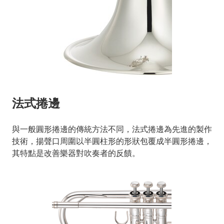
法式捲邊
與一般圓形捲邊的傳統方法不同，法式捲邊為先進的製作
技術，揚聲口周圍以半圓柱形的形狀包覆成半圓形捲邊，
其特點是改善樂器對吹奏者的反饋。