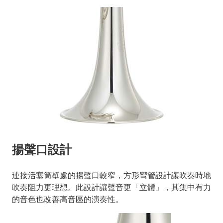
揚聲口設計
連接活塞筒壁處的揚聲口較窄，方形彎管設計讓吹奏時地
吹奏阻力更理想。此設計讓聲音更「立體」，其集中有力
的音色也改善高音區的演奏性。