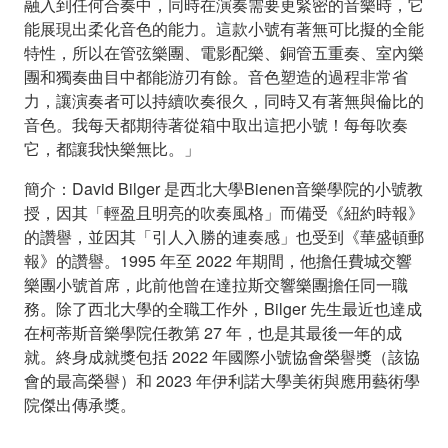
融入到任何合奏中，同時在演奏需要更緊密的音樂時，它
能展現出柔化音色的能力。這款小號有著無可比擬的全能
特性，所以在管弦樂團、電影配樂、銅管五重奏、室內樂
團和獨奏曲目中都能游刃有餘。音色塑造的過程非常省
力，讓演奏者可以持續吹奏很久，同時又有著無與倫比的
音色。我每天都期待著從箱中取出這把小號！每每吹奏
它，都讓我快樂無比。」
簡介：David Bilger 是西北大學Bienen音樂學院的小號教
授，因其「輕盈且明亮的吹奏風格」而備受《紐約時報》
的讚譽，並因其「引人入勝的連奏感」也受到《華盛頓郵
報》的讚譽。1995 年至 2022 年期間，他擔任費城交響
樂團小號首席，此前他曾在達拉斯交響樂團擔任同一職
務。除了西北大學的全職工作外，Bilger 先生最近也達成
在柯蒂斯音樂學院任教第 27 年，也是其最後一年的成
就。終身成就獎包括 2022 年國際小號協會榮譽獎（該協
會的最高榮譽）和 2023 年伊利諾大學美術與應用藝術學
院傑出傳承獎。