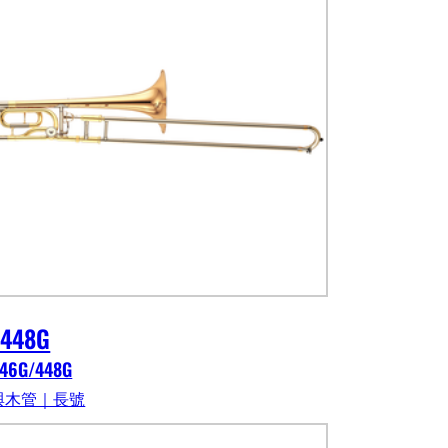
-448G
446G/448G
與木管｜長號