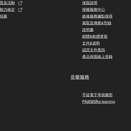
普及活動
保固說明
能力檢定
授權服務中心
招募
維修服務據點搜尋
索取宣傳冊&型錄
說明書
韌體&軟體更新
文件&資料
認證文件查詢
產品保固線上登錄
音樂服務
手提電子琴俱樂部
PA經銷商e-learning