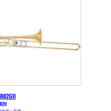
-882GII
82II
與木管｜長號