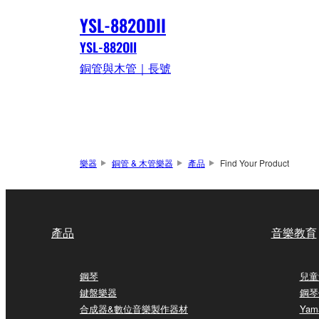
YSL-882ODII
YSL-882OII
銅管與木管｜長號
樂器
銅管 & 木管樂器
產品
Find Your Product
產品
音樂教育
鋼琴
兒童
鍵盤樂器
鋼琴
合成器&數位音樂製作器材
Yam