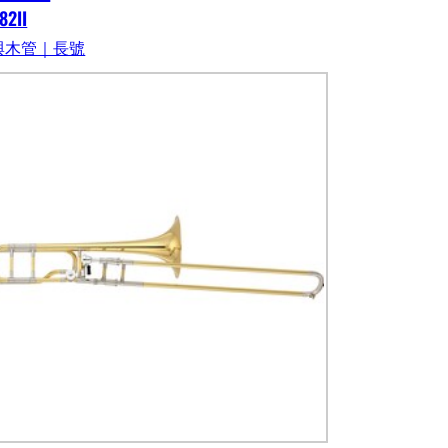
82II
與木管｜長號