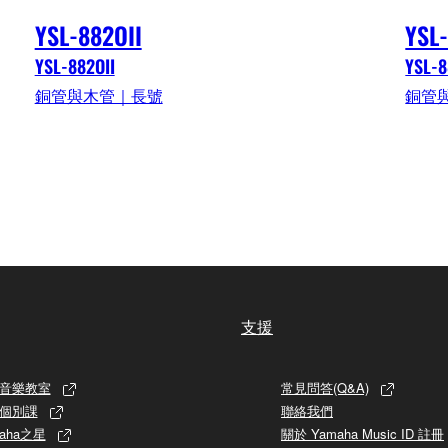
YSL-882OII
YSL
YSL-882OII
YSL-8
銅管與木管｜長號
銅管
支援
音樂教室
常見問答(Q&A)
個別課
聯絡我們
aha之星
關於 Yamaha Music ID 註冊