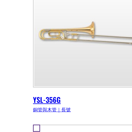
YSL-356G
銅管與木管｜長號