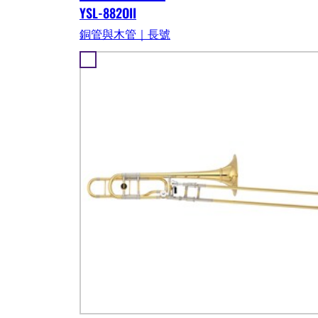
YSL-882OII
銅管與木管｜長號