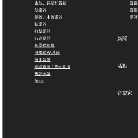
吉他、貝斯和音箱
音樂
鼓樂器
音樂
銅管／木管樂器
講師
弦樂器
打擊樂器
新聞
行進樂器
耳罩式耳機
可攜式PA系統
家用音響
活動
網路直播 / 電玩直播
視訊會議
Apps
音樂家