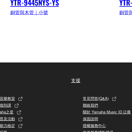
YTR-9445NYS-YS
YTR
銅管與木管｜小號
銅管
支援
音樂教室
常見問答(Q&A)
個別課
聯絡我們
aha之星
關於 Yamaha Music ID 註冊
普及活動
保固說明
能力檢定
授權服務中心