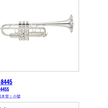
-8445
8445S
與木管｜小號