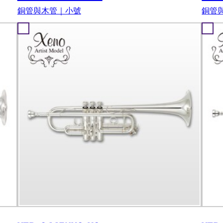
銅管與木管｜小號
銅管