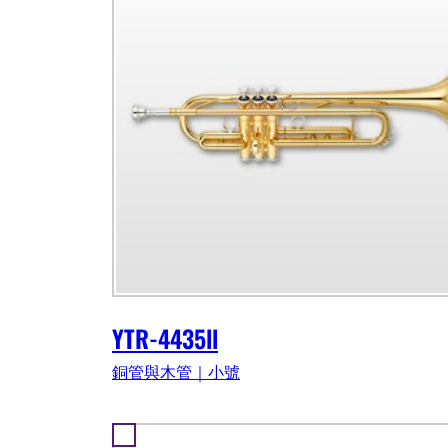
YTR-4435ll
銅管與木管｜小號