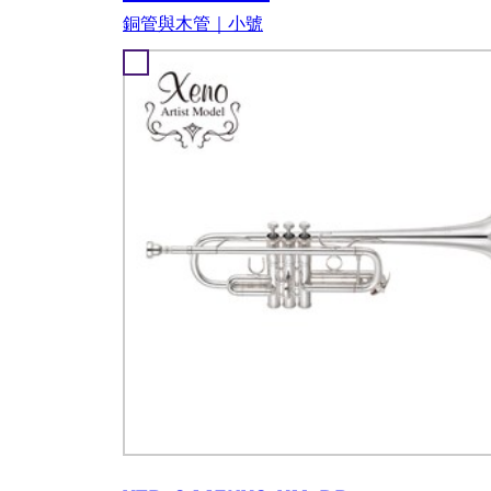
銅管與木管｜小號