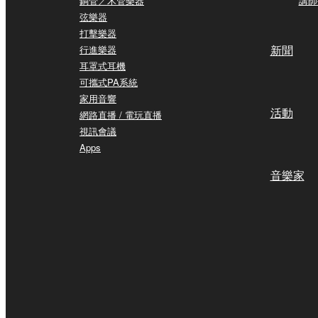
銅管／木管樂器
講師
弦樂器
打擊樂器
新聞
行進樂器
耳罩式耳機
可攜式PA系統
家用音響
活動
網路直播 / 電玩直播
視訊會議
Apps
音樂家