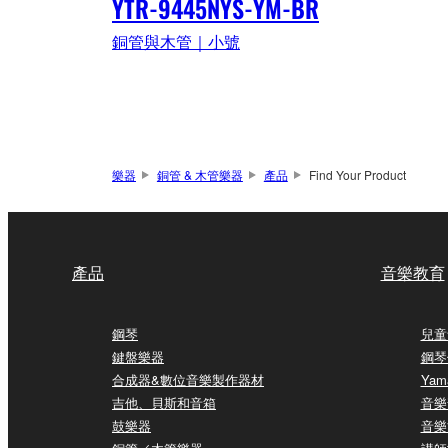
YTR-9445NYS-YM-BR
銅管與木管｜小號
樂器
銅管 & 木管樂器
產品
Find Your Product
產品
音樂教育
鋼琴
兒童
鍵盤樂器
鋼琴
合成器&數位音樂製作器材
Yam
吉他、貝斯和音箱
音樂
鼓樂器
音樂