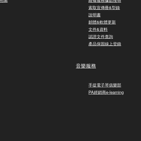
招募
維修服務據點搜尋
索取宣傳冊&型錄
說明書
韌體&軟體更新
文件&資料
認證文件查詢
產品保固線上登錄
音樂服務
手提電子琴俱樂部
PA經銷商e-learning