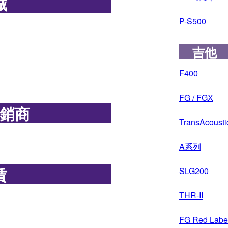
城
P-S500
吉他
F400
FG / FGX
銷商
TransAcoust
A系列
賃
SLG200
THR-II
FG Red Labe