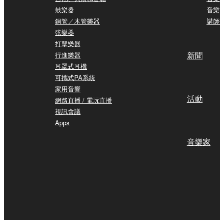
鼓樂器
音樂
銅管／木管樂器
講師
弦樂器
打擊樂器
新聞
行進樂器
耳罩式耳機
可攜式PA系統
家用音響
活動
網路直播 / 電玩直播
視訊會議
Apps
音樂家