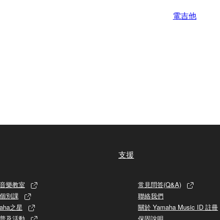
電吉他
支援
音樂教室
常見問答(Q&A)
個別課
聯絡我們
aha之星
關於 Yamaha Music ID 註冊
普及活動
保固說明