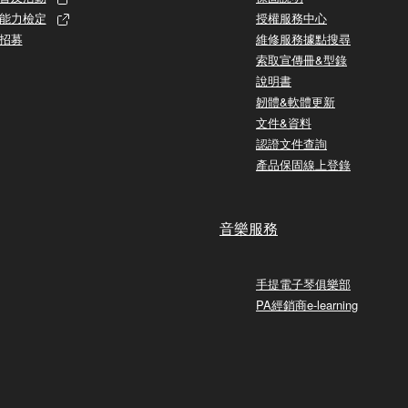
能力檢定
授權服務中心
招募
維修服務據點搜尋
索取宣傳冊&型錄
說明書
韌體&軟體更新
文件&資料
認證文件查詢
產品保固線上登錄
音樂服務
手提電子琴俱樂部
PA經銷商e-learning